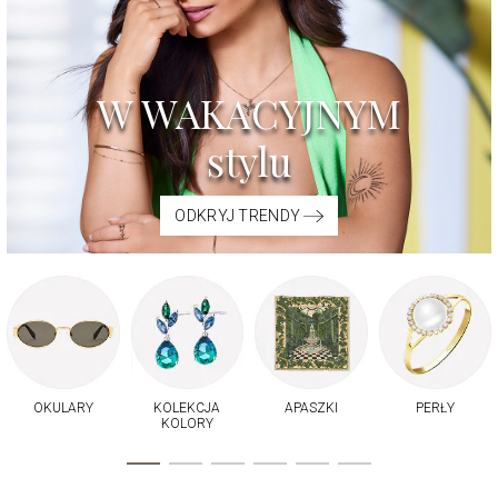
W WAKACYJNYM
stylu
ODKRYJ TRENDY
OKULARY
KOLEKCJA
APASZKI
PERŁY
KOLORY