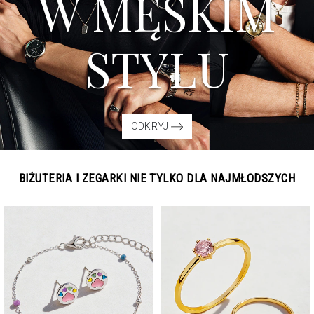
W MĘSKIM
STYLU
ODKRYJ
BIŻUTERIA I ZEGARKI NIE TYLKO DLA NAJMŁODSZYCH