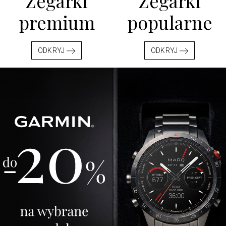
Zegarki
Zegarki
premium
popularne
ODKRYJ
ODKRYJ