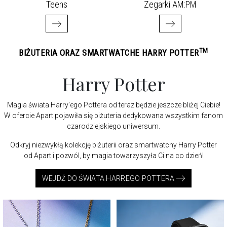
Teens
Zegarki AM:PM
TM
BIŻUTERIA ORAZ SMARTWATCHE HARRY POTTER
Harry Potter
Magia świata Harry'ego Pottera od teraz będzie jeszcze bliżej Ciebie!
W ofercie Apart pojawiła się biżuteria dedykowana wszystkim fanom
czarodziejskiego uniwersum.
Odkryj niezwykłą kolekcję biżuterii oraz smartwatchy Harry Potter
od Apart i pozwól, by magia towarzyszyła Ci na co dzień!
WEJDŹ DO ŚWIATA HARREGO POTTERA