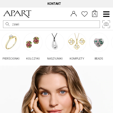
WYSYŁKA W 24 h
DLA WIĘKSZOŚCI PRODUKTÓW
Menu
główne
PIERŚCIONKI
KOLCZYKI
NASZYJNIKI
KOMPLETY
BEADS