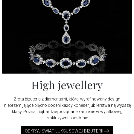
High jewellery
Złota biżuteria z diamentami, której wyrafinowany design
i nieprzemijające piękno doceni każdy koneser jubilerstwa najwyższej
klasy. Poznaj najbardziej pożądane kamienie w wyjątkowej,
ekskluzywnej odsłonie.
ODKRYJ ŚWIAT LUKSUSOWEJ BIŻUTERII