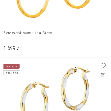
Złote kolczyki szarnir - koła, 23 mm
1 699
zł
Promocja
Złoto 585