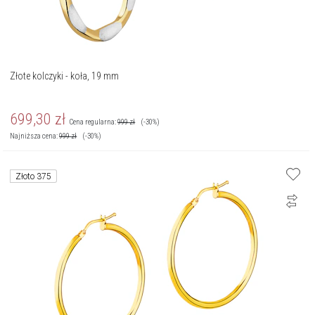
Złote kolczyki - koła, 19 mm
699,30
zł
Cena regularna:
999
zł
(-30%)
Najniższa cena:
999
zł
(-30%)
Złoto 375