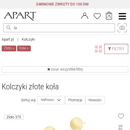
DARMOWE ZWROTY DO 100 DNI
Menu
główne
Apart.pl
Kolczyki
Złoto
×
Koła
×
FILTRY
Usuń wszystkie filtry
Kolczyki złote koła
trafności
Sortuj wg:
Promocje
Nowości
Złoto 375