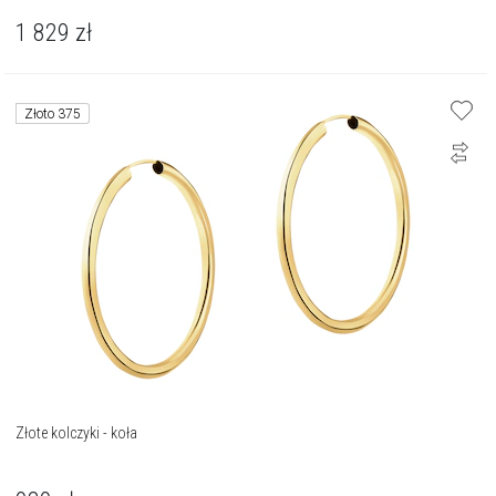
1 829
zł
Złoto 375
Złote kolczyki - koła