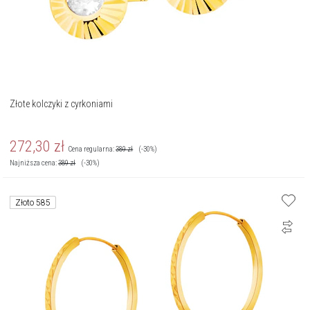
Złote kolczyki z cyrkoniami
272,30
zł
Cena regularna:
389
zł
(-30%)
Najniższa cena:
389
zł
(-30%)
Złoto 585