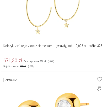
Kolczyki z żółtego złota z diamentami - gwiazdy, koła - 0,006 ct - próba 375
671,30
zł
Cena regularna:
959
zł
(-30%)
Najniższa cena:
959
zł
(-30%)
Złoto 585