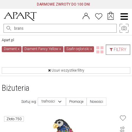
DARMOWE ZWROTY DO 100 DNI
Menu
główne
Apart.pl
Diament
×
Diament Fancy Yellow
×
Szafir cejloński
×
FILTRY
Usuń wszystkie filtry
Biżuteria
trafności
Sortuj wg:
Promocje
Nowości
Złoto 750