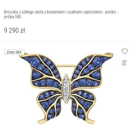
Broszka z żółtego złota z brylantami i szafirami cejlońskimi - piórko -
próba 585
9 290
zł
Złoto 585