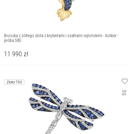
Broszka z żółtego złota z brylantami i szafirami cejlońskimi - koliber -
próba 585
11 990
zł
Złoto 750