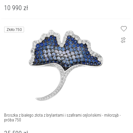
10 990
zł
Złoto 750
Broszka z białego złota z brylantami i szafirami cejlońskimi - miłorząb -
próba 750