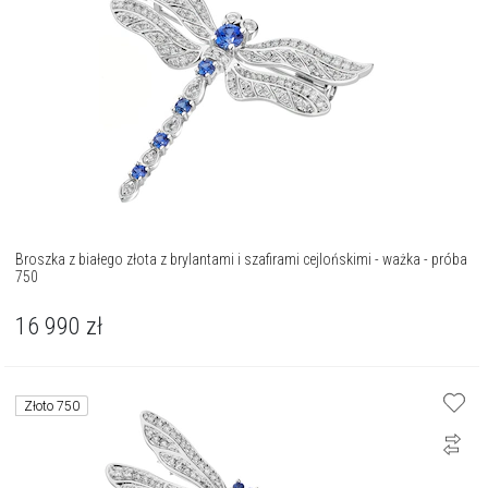
Broszka z białego złota z brylantami i szafirami cejlońskimi - ważka - próba
750
16 990
zł
Złoto 750