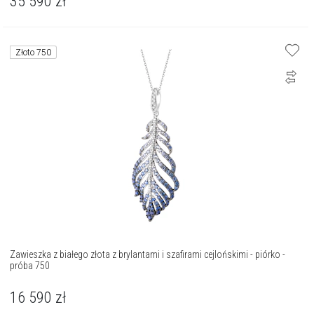
35 590
zł
Złoto 750
Zawieszka z białego złota z brylantami i szafirami cejlońskimi - piórko -
próba 750
16 590
zł