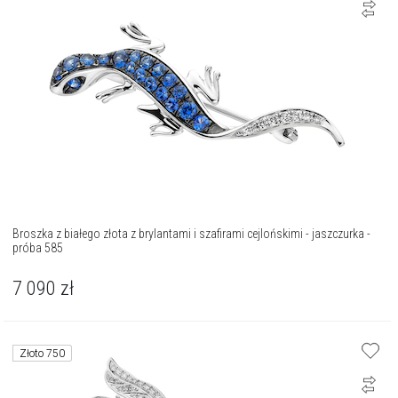
Broszka z białego złota z brylantami i szafirami cejlońskimi - jaszczurka -
próba 585
7 090
zł
Złoto 750