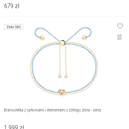
679
zł
Złoto 585
Bransoletka z cyrkoniami i elementami z żółtego złota - serce
1 999
zł