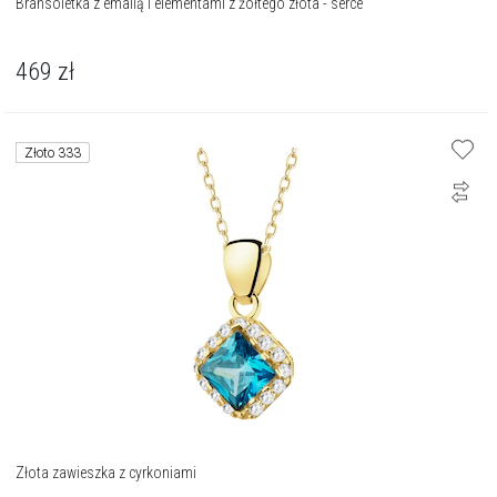
Bransoletka z emalią i elementami z żółtego złota - serce
469
zł
Złoto 333
Złota zawieszka z cyrkoniami