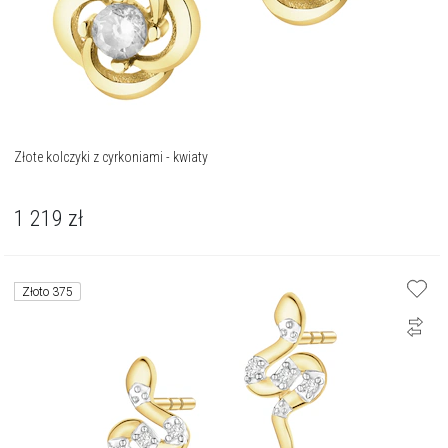
Złote kolczyki z cyrkoniami - kwiaty
1 219
zł
Złoto 375