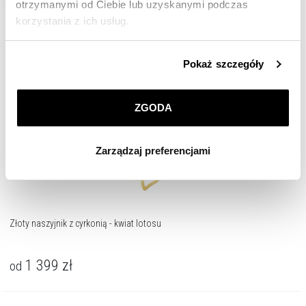
otrzymanymi od Ciebie lub uzyskanymi podczas
korzystania z ich usług.
Złoto 375
Szczegółowe informacje o zasadach wykorzystania
Pokaż szczegóły
przez nas plików cookie znajdziesz w
Polityce
prywatności
.
ZGODA
Klikając
ZGODA
wyrażasz zgodę na zainstalowanie
wszystkich rodzajów plików cookie, z których
Zarządzaj preferencjami
korzystamy. Możesz również wybrać jaki rodzaj plików
cookie zainstalujemy na Twoim urządzeniu, klikając
Zarządzaj preferencjami
. W każdej chwili możesz
dokonać zmiany wybranych przez Ciebie plików cookie.
Złoty naszyjnik z cyrkonią - kwiat lotosu
1 399
zł
od