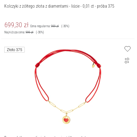
Kolczyki z żółtego złota z diamentami - liście - 0,01 ct - próba 375
699,30
zł
Cena regularna:
999
zł
(-30%)
Najniższa cena:
999
zł
(-30%)
Złoto 375