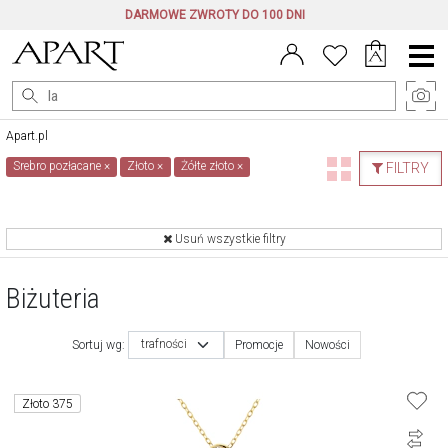
DARMOWE ZWROTY DO 100 DNI
Menu
główne
Apart.pl
Srebro pozłacane
×
Złoto
×
Żółte złoto
×
FILTRY
Usuń wszystkie filtry
Biżuteria
trafności
Sortuj wg:
Promocje
Nowości
Złoto 375