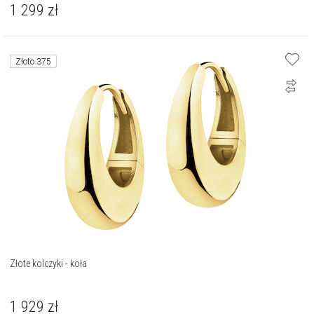
1 299
zł
Złoto 375
Złote kolczyki - koła
1 929
zł