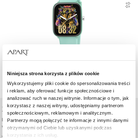
AM:PM Harry Potter by Apart Smartwatch dla dzieci
Niniejsza strona korzysta z plików cookie
320
zł
Wykorzystujemy pliki cookie do spersonalizowania treści
i reklam, aby oferować funkcje społecznościowe i
analizować ruch w naszej witrynie. Informacje o tym, jak
korzystasz z naszej witryny, udostępniamy partnerom
ZAKUPY ONLINE
społecznościowym, reklamowym i analitycznym.
Pomoc - częste pytania
Partnerzy mogą połączyć te informacje z innymi danymi
otrzymanymi od Ciebie lub uzyskanymi podczas
Wysyłka i płatność
korzystania z ich usług.
Jak kupować