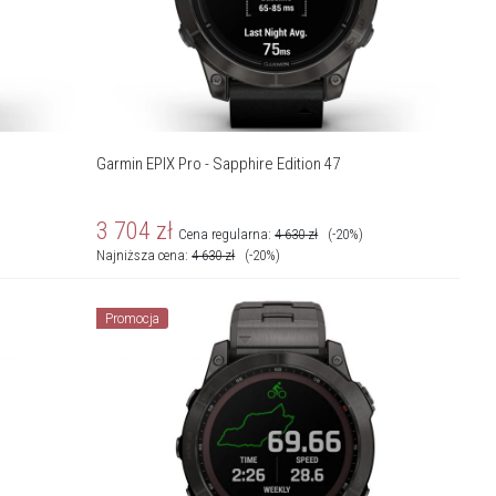
Garmin EPIX Pro - Sapphire Edition 47
3 704
zł
Cena regularna:
4 630
zł
(-20%)
Najniższa cena:
4 630
zł
(-20%)
Promocja