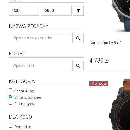
NAZWA ZEGARKA
Garmin Quatix 8 47
NR REF.
4 730
zł
KATEGORIA
Promocja
Zegarki
(489)
Smartwatche
(8)
Rotomaty
(9)
DLA KOGO
Damski
(1)