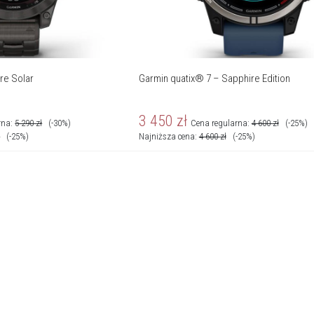
re Solar
Garmin quatix® 7 – Sapphire Edition
3 450
zł
rna:
5 290
zł
(-30%)
Cena regularna:
4 600
zł
(-25%)
ł
(-25%)
Najniższa cena:
4 600
zł
(-25%)