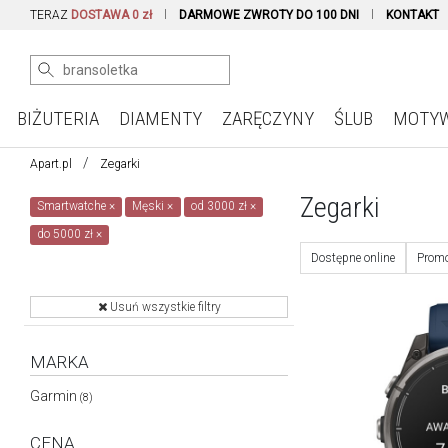
TERAZ
DOSTAWA 0 zł
DARMOWE ZWROTY DO 100 DNI
KONTAKT
BIŻUTERIA
DIAMENTY
ZARĘCZYNY
ŚLUB
MOTY
Apart.pl
Zegarki
Zegarki
Smartwatche
×
Męski
×
od 3000 zł
×
do 5000 zł
×
Dostępne online
Promo
Usuń wszystkie filtry
MARKA
Garmin
(8)
CENA