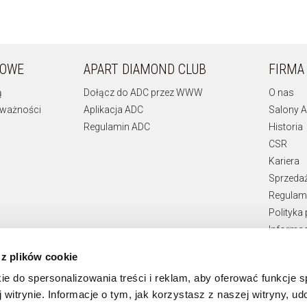
KOWE
APART DIAMOND CLUB
FIRMA
ą
Dołącz do ADC przez WWW
O nas
 ważności
Aplikacja ADC
Salony A
Regulamin ADC
Historia
CSR
Kariera
Sprzeda
Regulami
Polityka
Informac
Teksty p
 z plików cookie
Zgłaszan
ie do spersonalizowania treści i reklam, aby oferować funkcje 
 witrynie. Informacje o tym, jak korzystasz z naszej witryny, u