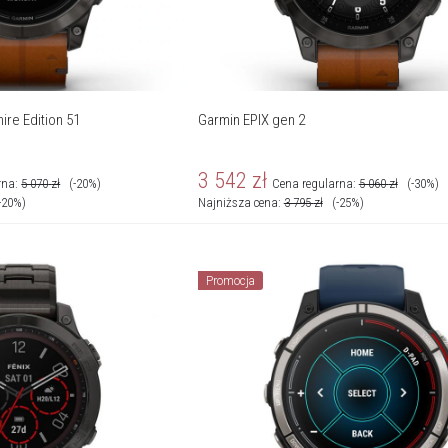
ire Edition 51
Garmin EPIX gen 2
3 542
zł
rna:
5 070
zł
(-20%)
Cena regularna:
5 060
zł
(-30%)
-20%)
Najniższa cena:
3 795
zł
(-25%)
Promocja