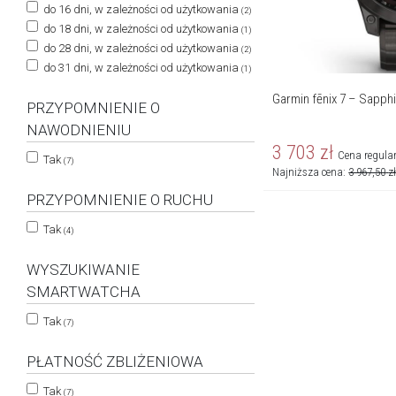
do 16 dni, w zależności od użytkowania
(2)
do 18 dni, w zależności od użytkowania
(1)
do 28 dni, w zależności od użytkowania
(2)
do 31 dni, w zależności od użytkowania
(1)
Garmin fēnix 7 – Sapphi
PRZYPOMNIENIE O
NAWODNIENIU
3 703
zł
Cena regula
Tak
(7)
Najniższa cena:
3 967,50
z
PRZYPOMNIENIE O RUCHU
Tak
(4)
WYSZUKIWANIE
SMARTWATCHA
Tak
(7)
PŁATNOŚĆ ZBLIŻENIOWA
Tak
(7)