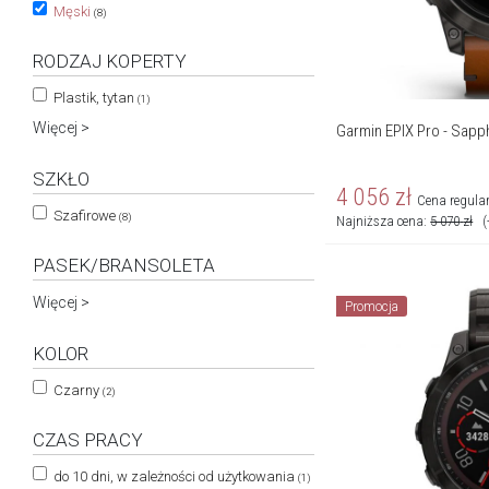
Męski
(8)
RODZAJ KOPERTY
Plastik, tytan
(1)
Więcej >
Garmin EPIX Pro - Sapph
SZKŁO
4 056
zł
Cena regula
Szafirowe
(8)
Najniższa cena:
5 070
zł
(
PASEK/BRANSOLETA
Więcej >
Promocja
KOLOR
Czarny
(2)
CZAS PRACY
do 10 dni, w zależności od użytkowania
(1)