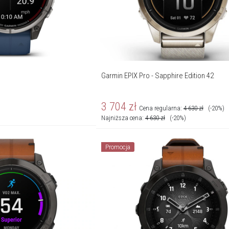
Garmin EPIX Pro - Sapphire Edition 42
3 704
zł
Cena regularna:
4 630
zł
(-20%)
Najniższa cena:
4 630
zł
(-20%)
Promocja