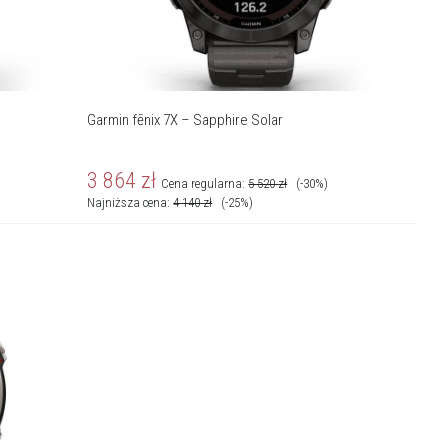
Garmin fēnix 7X – Sapphire Solar
3 864
zł
Cena regularna:
5 520
zł
(-30%)
Najniższa cena:
4 140
zł
(-25%)