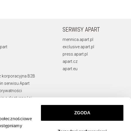
SERWISY APART
mennica.apart.pl
part
exclusive.apart.pl
press.apart.pl
apart.cz
apart.eu
ż korporacyjna B2B
n serwisu Apart
 prywatności
ja o dostępności
rawne
ie naruszeń
ZGODA
społecznościowe
KONTAKT
dostępniamy