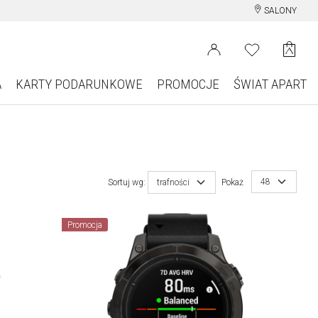
SALONY
A
KARTY PODARUNKOWE
PROMOCJE
ŚWIAT APART
48
Sortuj wg:
trafności
Pokaż
Promocja