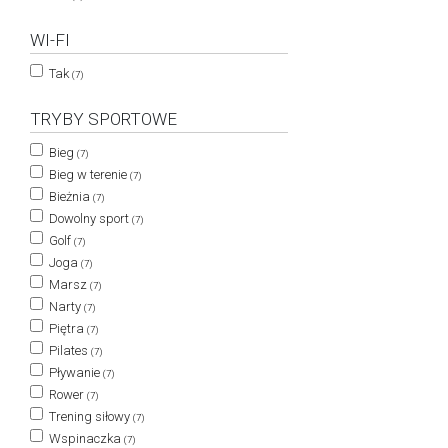
WI-FI
Tak
(7)
TRYBY SPORTOWE
Bieg
(7)
Bieg w terenie
(7)
Bieżnia
(7)
Dowolny sport
(7)
Golf
(7)
Joga
(7)
Marsz
(7)
Narty
(7)
Piętra
(7)
Pilates
(7)
Pływanie
(7)
Rower
(7)
Trening siłowy
(7)
Wspinaczka
(7)