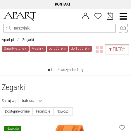
KONTAKT
Menu
główne
Apart.pl
Zegarki
Smartwatche
×
Męski
×
od 500 zł
×
do 1000 zł
×
FILTRY
Usuń wszystkie filtry
Zegarki
trafności
Sortuj wg:
Dostępne online
Promocje
Nowości
Nowość