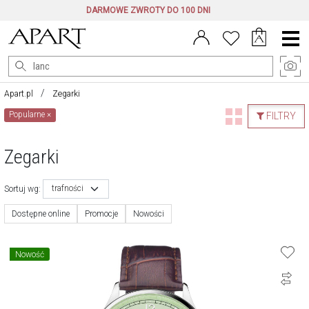
DARMOWE ZWROTY DO 100 DNI
Menu
główne
Apart.pl
Zegarki
Popularne
×
FILTRY
Zegarki
trafności
Sortuj wg:
Dostępne online
Promocje
Nowości
Nowość