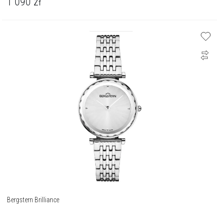
1 090
zł
Bergstern Brilliance