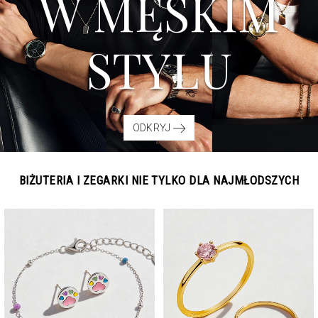
W MĘSKIM
STYLU
ODKRYJ
BIŻUTERIA I ZEGARKI NIE TYLKO DLA NAJMŁODSZYCH