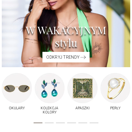
W WAKACYJNYM
stylu
ODKRYJ TRENDY
OKULARY
KOLEKCJA
APASZKI
PERŁY
KOLORY