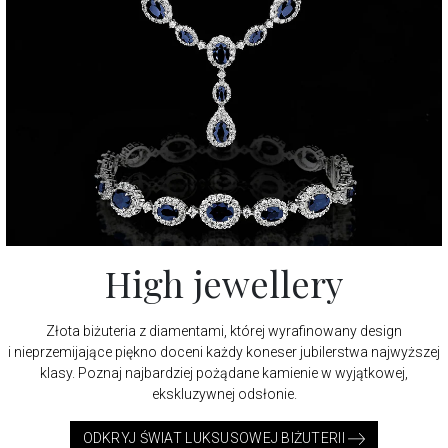
High jewellery
Złota biżuteria z diamentami, której wyrafinowany design
i nieprzemijające piękno doceni każdy koneser jubilerstwa najwyższej
klasy. Poznaj najbardziej pożądane kamienie w wyjątkowej,
ekskluzywnej odsłonie.
ODKRYJ ŚWIAT LUKSUSOWEJ BIŻUTERII