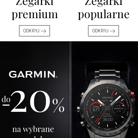
Zegarki
Zegarki
premium
popularne
ODKRYJ
ODKRYJ