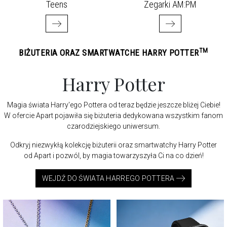
Teens
Zegarki AM:PM
TM
BIŻUTERIA ORAZ SMARTWATCHE HARRY POTTER
Harry Potter
Magia świata Harry'ego Pottera od teraz będzie jeszcze bliżej Ciebie!
W ofercie Apart pojawiła się biżuteria dedykowana wszystkim fanom
czarodziejskiego uniwersum.
Odkryj niezwykłą kolekcję biżuterii oraz smartwatchy Harry Potter
od Apart i pozwól, by magia towarzyszyła Ci na co dzień!
WEJDŹ DO ŚWIATA HARREGO POTTERA