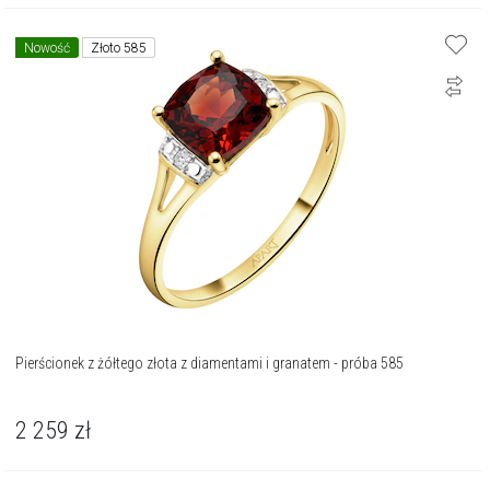
Nowość
Złoto 585
Pierścionek z żółtego złota z diamentami i granatem - próba 585
2 259
zł