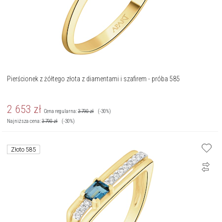
Pierścionek z żółtego złota z diamentami i szafirem - próba 585
2 653
zł
Cena regularna:
3 790
zł
(-30%)
Najniższa cena:
3 790
zł
(-30%)
Złoto 585