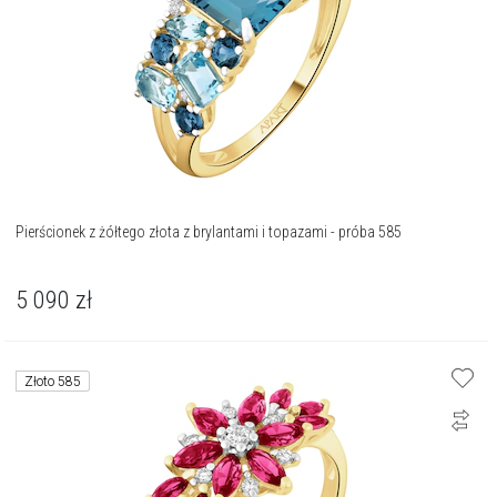
Pierścionek z żółtego złota z brylantami i topazami - próba 585
5 090
zł
Złoto 585