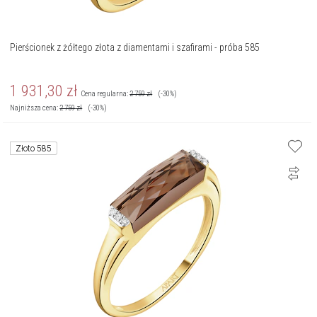
Pierścionek z żółtego złota z diamentami i szafirami - próba 585
1 931,30
zł
Cena regularna:
2 759
zł
(-30%)
Najniższa cena:
2 759
zł
(-30%)
Złoto 585