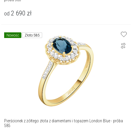
2 690
zł
od
Nowość
Złoto 585
Pierścionek z żółtego złota z diamentami i topazem London Blue - próba
585