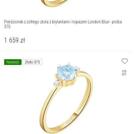
Pierścionek z żółtego złota z brylantami i topazem London Blue - próba
375
1 659
zł
Nowość
Złoto 375