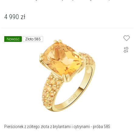
4 990
zł
Nowość
Złoto 585
Pierścionek z żółtego złota z brylantami i cytrynami - próba 585