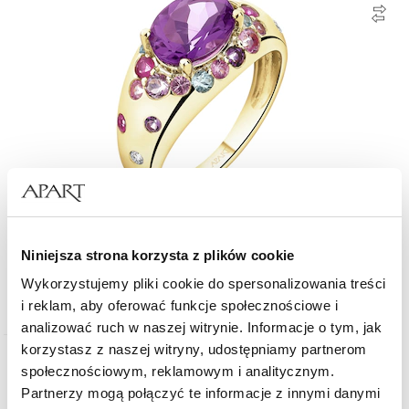
Pierścionek z żółtego złota z brylantami, kamieniami szlachetnymi i
Niniejsza strona korzysta z plików cookie
ozdobnymi - próba 585
Wykorzystujemy pliki cookie do spersonalizowania treści
6 090
zł
i reklam, aby oferować funkcje społecznościowe i
analizować ruch w naszej witrynie. Informacje o tym, jak
korzystasz z naszej witryny, udostępniamy partnerom
Promocja
społecznościowym, reklamowym i analitycznym.
Złoto 585
Partnerzy mogą połączyć te informacje z innymi danymi