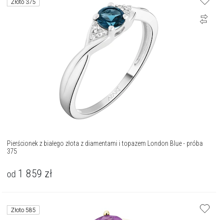
Złoto 375
Pierścionek z białego złota z diamentami i topazem London Blue - próba
375
1 859
zł
od
Złoto 585