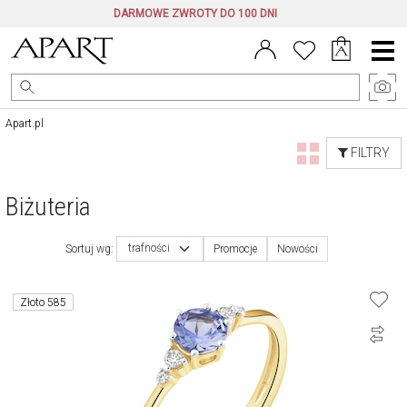
DARMOWE ZWROTY DO 100 DNI
Menu
główne
Apart.pl
FILTRY
Biżuteria
trafności
Sortuj wg:
Promocje
Nowości
Złoto 585