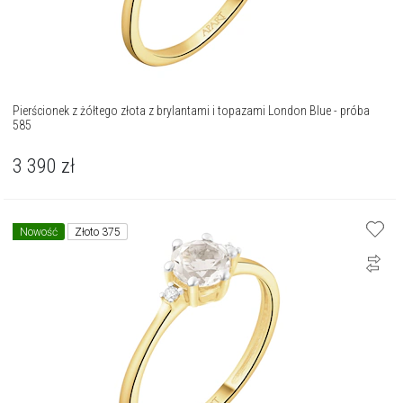
Pierścionek z żółtego złota z brylantami i topazami London Blue - próba
585
3 390
zł
Nowość
Złoto 375