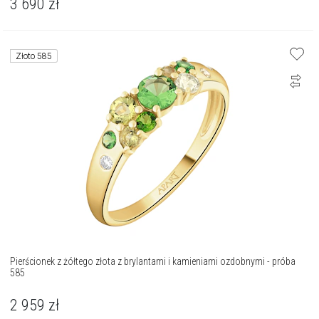
3 690
zł
Złoto 585
Pierścionek z żółtego złota z brylantami i kamieniami ozdobnymi - próba
585
2 959
zł