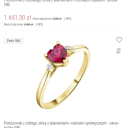
Pierścionek z różowego złota z diamentami i różowym topazem - próba
585
1 651,30
zł
Cena regularna:
2 359
zł
(-30%)
Najniższa cena:
2 359
zł
(-30%)
Złoto 585
Pierścionek z żółtego złota z diamentami i rubinem syntetycznym - serce -
próba 585