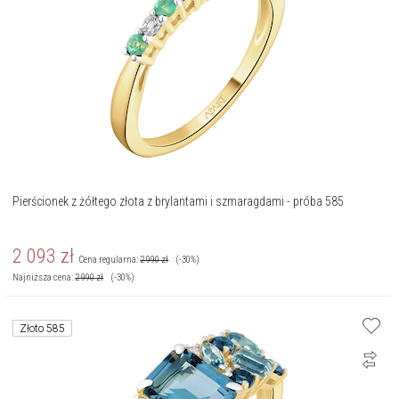
Pierścionek z żółtego złota z brylantami i szmaragdami - próba 585
2 093
zł
Cena regularna:
2 990
zł
(-30%)
Najniższa cena:
2 990
zł
(-30%)
Złoto 585