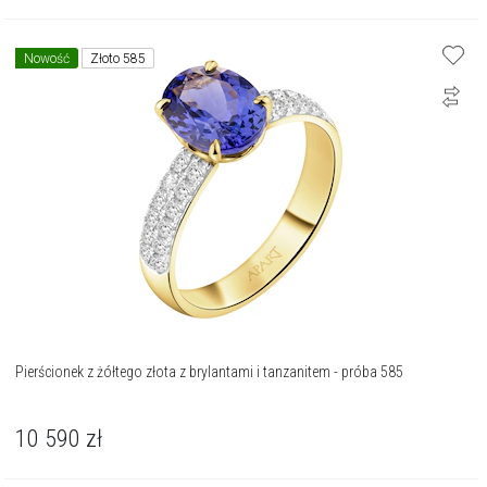
Nowość
Złoto 585
Pierścionek z żółtego złota z brylantami i tanzanitem - próba 585
10 590
zł