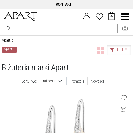
KONTAKT
Menu
główne
Apart.pl
Apart
×
FILTRY
Biżuteria marki Apart
trafności
Sortuj wg:
Promocje
Nowości