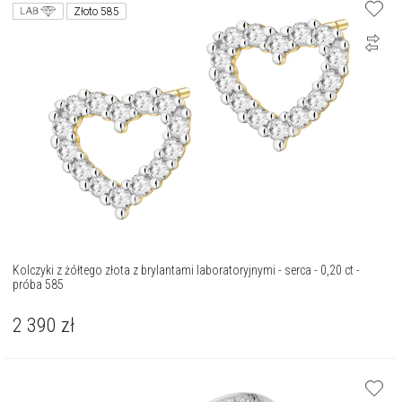
Złoto 585
Kolczyki z żółtego złota z brylantami laboratoryjnymi - serca - 0,20 ct -
próba 585
2 390
zł