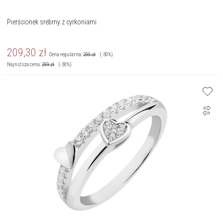
Pierścionek srebrny z cyrkoniami
209,30
zł
Cena regularna:
299
zł
(-30%)
Najniższa cena:
299
zł
(-30%)