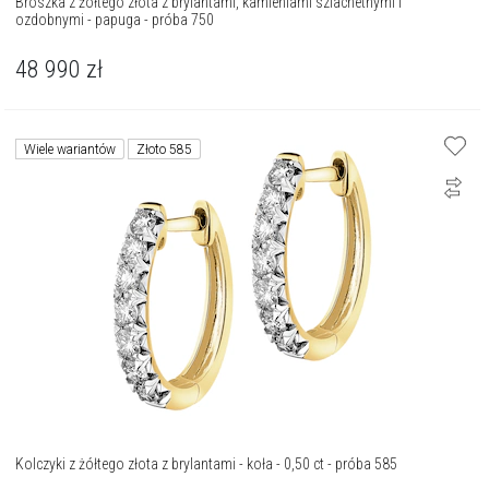
Broszka z żółtego złota z brylantami, kamieniami szlachetnymi i
ozdobnymi - papuga - próba 750
48 990
zł
Wiele wariantów
Złoto 585
Kolczyki z żółtego złota z brylantami - koła - 0,50 ct - próba 585