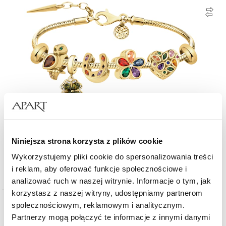
Bransoleta beads zestaw - sowa, koniczyna, podkowa, serce, kwiaty
Niniejsza strona korzysta z plików cookie
Wykorzystujemy pliki cookie do spersonalizowania treści
1 432
i reklam, aby oferować funkcje społecznościowe i
zł
analizować ruch w naszej witrynie. Informacje o tym, jak
korzystasz z naszej witryny, udostępniamy partnerom
społecznościowym, reklamowym i analitycznym.
Nowość
Partnerzy mogą połączyć te informacje z innymi danymi