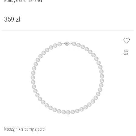
Kolczyki srebrne - koła
359
zł
Naszyjnik srebrny z pereł