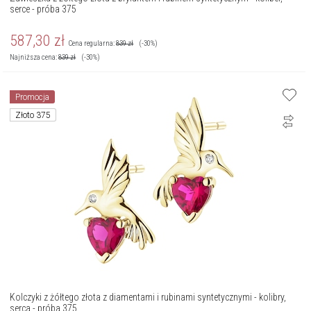
serce - próba 375
587,30
zł
Cena regularna:
839
zł
(-30%)
Najniższa cena:
839
zł
(-30%)
Promocja
Złoto 375
Kolczyki z żółtego złota z diamentami i rubinami syntetycznymi - kolibry,
serca - próba 375