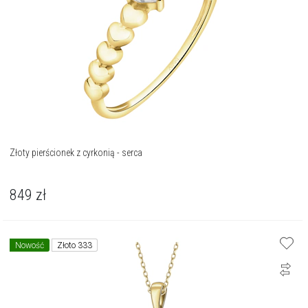
Złoty pierścionek z cyrkonią - serca
849
zł
Nowość
Złoto 333