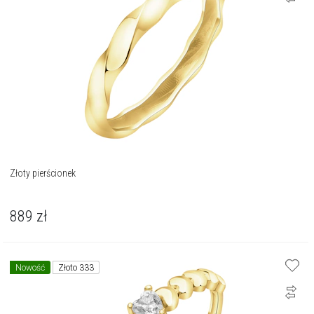
Złoty pierścionek
889
zł
Nowość
Złoto 333