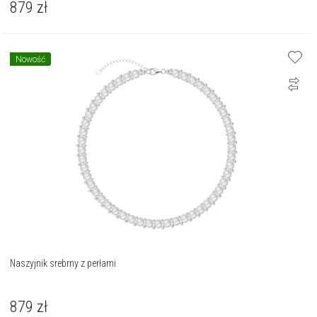
879
zł
Nowość
Naszyjnik srebrny z perłami
879
zł