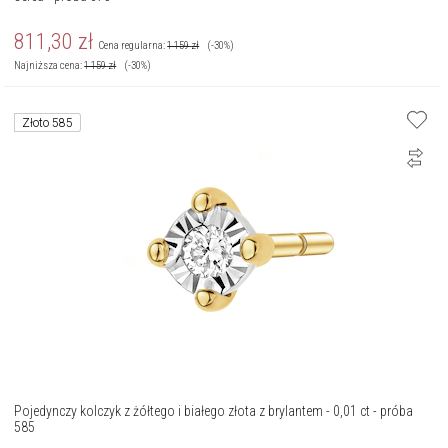
811,30
zł
Cena regularna:
1 159
zł
(-30%)
Najniższa cena:
1 159
zł
(-30%)
Złoto 585
Pojedynczy kolczyk z żółtego i białego złota z brylantem - 0,01 ct - próba
585