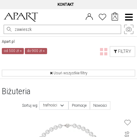
KONTAKT
Menu
główne
Apart.pl
od 500 zł
×
do 900 zł
×
FILTRY
Usuń wszystkie filtry
Biżuteria
trafności
Sortuj wg:
Promocje
Nowości