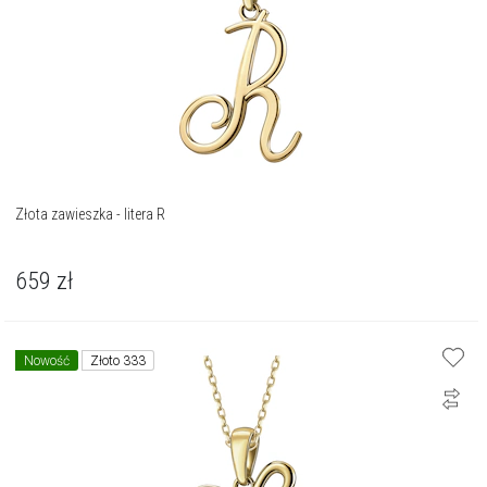
Złota zawieszka - litera R
659
zł
Nowość
Złoto 333