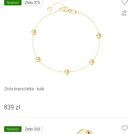
Nowość
Złoto 375
Złota bransoletka - kulki
839
zł
Nowość
Złoto 333