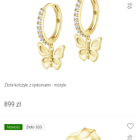
Złote kolczyki z cyrkoniami - motyle
899
zł
Nowość
Złoto 333