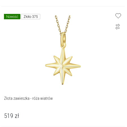
Nowość
Złoto 375
Złota zawieszka - róża wiatrów
519
zł