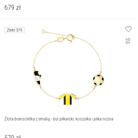
679
zł
Złoto 375
Złota bransoletka z emalią - but piłkarski, koszulka i piłka nożna
579
zł