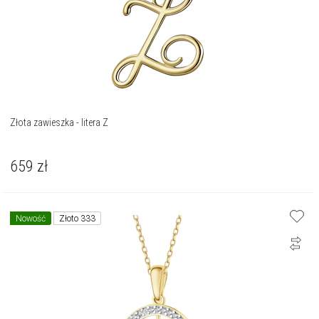
Złota zawieszka - litera Z
659
zł
Nowość
Złoto 333