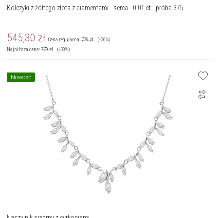
Kolczyki z żółtego złota z diamentami - serca - 0,01 ct - próba 375
545,30
zł
Cena regularna:
779
zł
(-30%)
Najniższa cena:
779
zł
(-30%)
Nowość
Naszyjnik srebrny z cyrkoniami