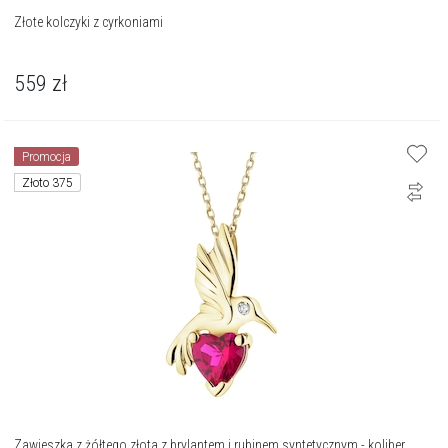
Złote kolczyki z cyrkoniami
559
zł
Promocja
Złoto 375
Zawieszka z żółtego złota z brylantem i rubinem syntetycznym - koliber,