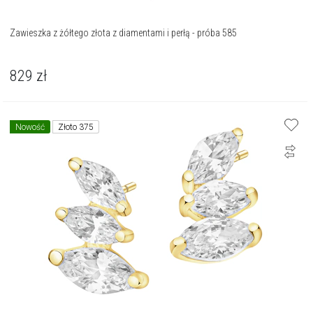
Zawieszka z żółtego złota z diamentami i perłą - próba 585
829
zł
Nowość
Złoto 375