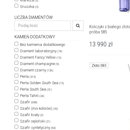
Markiza
(5)
Gruszka
(3)
LICZBA DIAMENTÓW
Kolczyki z białego złota
próba 585
KAMIEŃ DODATKOWY
13 990
zł
Bez kamienia dodatkowego
Diament laboratoryjny
(74)
Diament Fancy Yellow
(13)
Diament champagne
(9)
Złoto 585
Diament czarny
(126)
Perła
(313)
Perła Golden South Sea
(15)
Perła South Sea
(31)
Perła Tahiti
(24)
Szafir
(658)
Szafir (mix kolorów)
(35)
Szafir biały
(5)
Szafir cejloński
(21)
Szafir syntetyczny
(64)