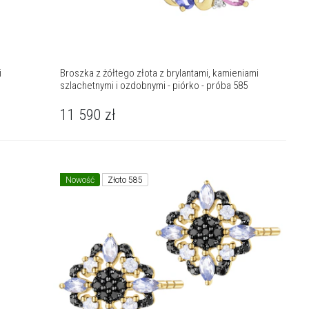
i
Broszka z żółtego złota z brylantami, kamieniami
szlachetnymi i ozdobnymi - piórko - próba 585
11 590
zł
Nowość
Złoto 585