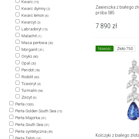
Kwarc
(15)
Zawieszka z białego złota z brylantami i ta
Kwarc dymny
(2)
próba 585
Kwarc lemon
(6)
Kwarcyt
(3)
7 890
zł
Labradoryt
(15)
Malachit
(1)
Masa perłowa
(26)
Nowość
Złoto 750
Morganit
(31)
Onyks
(80)
Opal
(20)
Peridot
(78)
Rodolit
(60)
Tsavoryt
(4)
Turmalin
(94)
Zoisyt
(6)
Perła
(1000)
Perła Golden South Sea
(15)
Perła Majorka
(31)
Perła South Sea
(31)
Perła syntetyczna
(39)
Kolczyki z białego złota
Perła Tahiti
(24)