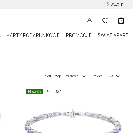
SALONY
A
KARTY PODARUNKOWE
PROMOCJE
ŚWIAT APART
Sortuj wg:
trafności
Pokaż
48
Nowość
Złoto 585