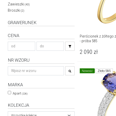
Zawieszki
(43)
Broszki
(2)
GRAWERUNEK
CENA
Pierścionek z żółtego z
- próba 585
2 090
zł
NR WZORU
Nowość
Złoto 585
MARKA
Apart
(226)
KOLEKCJA
Wszystkie kolekcje