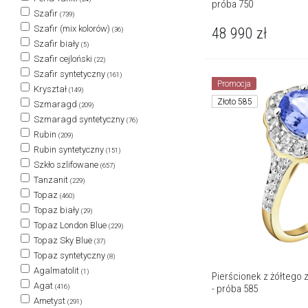
próba 750
Szafir
(739)
Szafir (mix kolorów)
48 990
zł
(36)
Szafir biały
(5)
Szafir cejloński
(22)
Szafir syntetyczny
(161)
Promocja
Kryształ
(149)
Złoto 585
Szmaragd
(209)
Szmaragd syntetyczny
(76)
Rubin
(209)
Rubin syntetyczny
(151)
Szkło szlifowane
(657)
Tanzanit
(229)
Topaz
(460)
Topaz biały
(29)
Topaz London Blue
(229)
Topaz Sky Blue
(37)
Topaz syntetyczny
(8)
Agalmatolit
(1)
Pierścionek z żółtego z
Agat
- próba 585
(416)
Ametyst
(291)