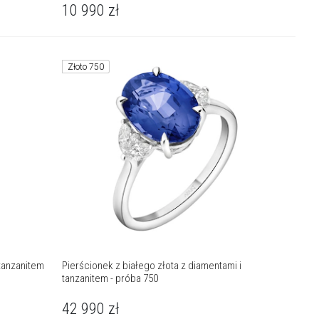
10 990
zł
Złoto 750
 tanzanitem
Pierścionek z białego złota z diamentami i
tanzanitem - próba 750
42 990
zł