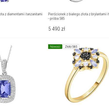
ta z diamentami i tanzanitami
Pierścionek z białego złota z brylantami i tanzanitem
- próba 585
5 490
zł
Nowość
Złoto 585