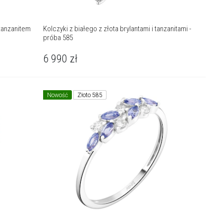
Kolczyki z białego z złota brylantami i tanzanitami -
próba 585
6 990
zł
Nowość
Złoto 585