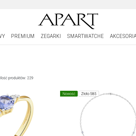
WY
PREMIUM
ZEGARKI
SMARTWATCHE
AKCESORI
Ilość produktów: 229
Nowość
Złoto 585