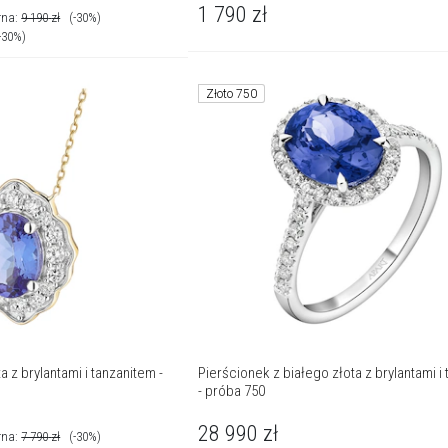
1 790
zł
rna:
9 190
zł
(-30%)
-30%)
Złoto 750
a z brylantami i tanzanitem -
Pierścionek z białego złota z brylantami i
- próba 750
28 990
zł
rna:
7 790
zł
(-30%)