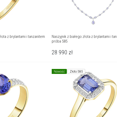
łota z brylantami i tanzanitem
Naszyjnik z białego złota z brylantami i tan
próba 585
28 990
zł
Nowość
Złoto 585