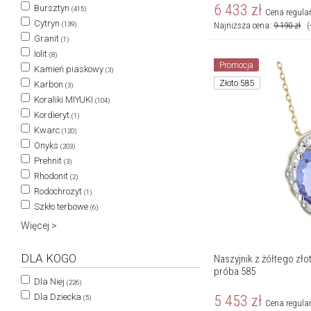
6 433
zł
Bursztyn
(415)
Cena regula
Cytryn
Najniższa cena:
9 190
zł
(
(139)
Granit
(1)
Iolit
(8)
Promocja
Kamień piaskowy
(3)
Złoto 585
Karbon
(3)
Koraliki MIYUKI
(104)
Kordieryt
(1)
Kwarc
(120)
Onyks
(203)
Prehnit
(3)
Rhodonit
(2)
Rodochrozyt
(1)
Szkło terbowe
(6)
Więcej >
DLA KOGO
Naszyjnik z żółtego złot
próba 585
Dla Niej
(226)
Dla Dziecka
5 453
zł
(5)
Cena regula