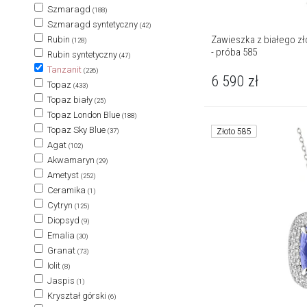
Szmaragd
(188)
Szmaragd syntetyczny
(42)
Zawieszka z białego zło
Rubin
(128)
- próba 585
Rubin syntetyczny
(47)
Tanzanit
(226)
6 590
zł
Topaz
(433)
Topaz biały
(25)
Topaz London Blue
(188)
Topaz Sky Blue
Złoto 585
(37)
Agat
(102)
Akwamaryn
(29)
Ametyst
(252)
Ceramika
(1)
Cytryn
(125)
Diopsyd
(9)
Emalia
(30)
Granat
(73)
Iolit
(8)
Jaspis
(1)
Kryształ górski
(6)