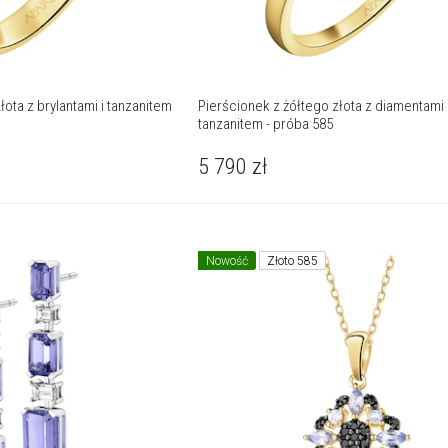
łota z brylantami i tanzanitem
Pierścionek z żółtego złota z diamentami 
tanzanitem - próba 585
5 790
zł
Nowość
Złoto 585