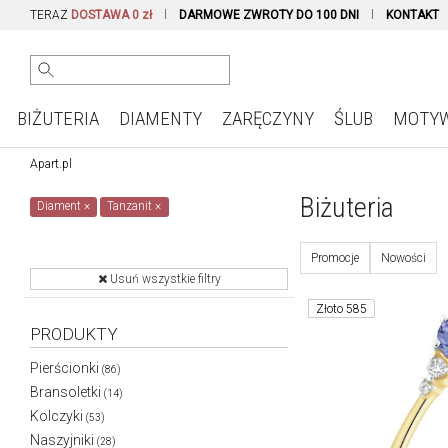
TERAZ
DOSTAWA 0 zł
DARMOWE ZWROTY DO 100 DNI
KONTAKT
BIŻUTERIA
DIAMENTY
ZARĘCZYNY
ŚLUB
MOTY
Apart.pl
Biżuteria
Diament
×
Tanzanit
×
Promocje
Nowości
Usuń wszystkie filtry
Złoto 585
PRODUKTY
Pierścionki
(86)
Bransoletki
(14)
Kolczyki
(53)
Naszyjniki
(28)