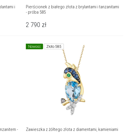
lantami i
Pierścionek z białego złota z brylantami i tanzanitami
- próba 585
2 790
zł
Nowość
Złoto 585
anzanitem -
Zawieszka z żółtego złota z diamentami, kamieniami