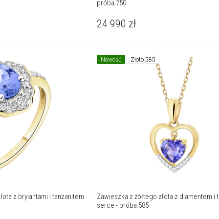
próba 750
24 990
zł
Nowość
Złoto 585
łota z brylantami i tanzanitem
Zawieszka z żółtego złota z diamentem i tanzanitem -
serce - próba 585