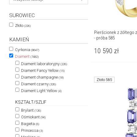
SUROWIEC
Złoto
(226)
Pierścionek z żółtego z
- próba 585
KAMIEŃ
10 590
zł
Cyrkonia
(8647)
Diament
(7482)
Diament laboratoryjny
(226)
Diament Fancy Yellow
(15)
Diament champagne
(18)
Złoto 585
Diament czarny
(326)
Diament Light Yellow
(4)
KSZTAŁT/SZLIF
Brylant
(126)
Ośmiokant
(94)
Bagieta
(6)
Princessa
(3)