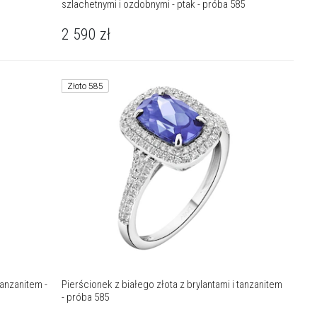
szlachetnymi i ozdobnymi - ptak - próba 585
2 590
zł
Złoto 585
Pierścionek z białego złota z brylantami i tanzanitem
- próba 585