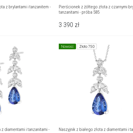
nzanitem -
Pierścionek z żółtego złota z czarnymi bry
tanzanitami - próba 585
3 390
zł
Nowość
Złoto 750
 z diamentami i tanzanitami -
Naszyjnik z białego złota z diamentami i t