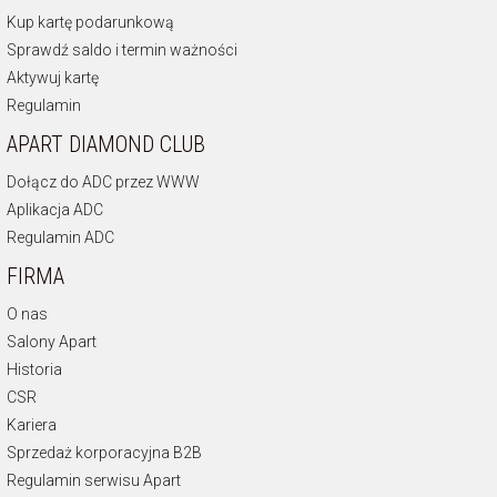
Kup kartę podarunkową
Apart bransoletka ręka Fatimy
Sprawdź saldo i termin ważności
Apart kolczyki ręka Fatimy
Apart naszyjnik ręka Fatimy
Aktywuj kartę
Regulamin
APART DIAMOND CLUB
Dołącz do ADC przez WWW
Aplikacja ADC
Regulamin ADC
FIRMA
O nas
Salony Apart
Historia
CSR
Kariera
Sprzedaż korporacyjna B2B
Regulamin serwisu Apart