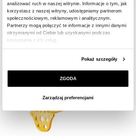
analizować ruch w naszej witrynie. Informacje o tym, jak
korzystasz z naszej witryny, udostępniamy partnerom
Złote kolczyki - ręce Fatimy
społecznościowym, reklamowym i analitycznym.
Partnerzy mogą połączyć te informacje z innymi danymi
otrzymanymi od Ciebie lub uzyskanymi podczas
599
zł
korzystania z ich usług.
Szczegółowe informacje o zasadach wykorzystania
Pokaż szczegóły
przez nas plików cookie znajdziesz w
Polityce
Złoto 375
prywatności
.
ZGODA
Klikając
ZGODA
wyrażasz zgodę na zainstalowanie
wszystkich rodzajów plików cookie, z których
Zarządzaj preferencjami
korzystamy. Możesz również wybrać jaki rodzaj plików
cookie zainstalujemy na Twoim urządzeniu, klikając
Zarządzaj preferencjami
. W każdej chwili możesz
dokonać zmiany wybranych przez Ciebie plików cookie.