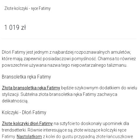
Złote kolczyki - ręce Fatimy
1 019
zł
Dłoń Fatimy jest jednym z najbardziej rozpoznawalnych amuletów,
które mają zapewnić posiadaczowi pomyślność. Chamsa to również
powszechnie używana nazwa tego niepowtarzalnego talizmanu.
Bransoletka ręka Fatimy
Złota bransoletka ręka Fatimy
będzie szykownym dodatkiem do wielu
stylizacji. Subtelna złota bransoletka ręka Fatimy zachwyca
delikatnością.
Kolczyki - Dłoń Fatimy
Złote kolczyki dłoń Fatimy
na sztyfcie to doskonały upominek dla
trendsetterki. Równie interesujące są złote wiszące kolczyki ręce
Fatimy.
Nastolatkom
z kolei do gustu przypadną złote łańcuszkowe