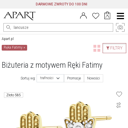
DARMOWE ZWROTY DO 100 DNI
Menu
główne
Apart.pl
Ręka Fatimy
×
FILTRY
Biżuteria z motywem Ręki Fatimy
trafności
Sortuj wg:
Promocje
Nowości
Złoto 585