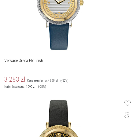
Versace Greca Flourish
3 283
zł
Cena regularna:
4 690
zł
(-30%)
Najniższa cena:
4 690
zł
(-30%)