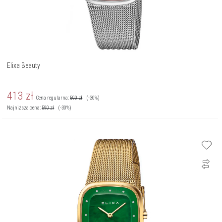
Elixa Beauty
413
zł
Cena regularna:
590
zł
(-30%)
Najniższa cena:
590
zł
(-30%)