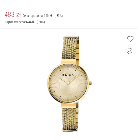
483
zł
Cena regularna:
690
zł
(-30%)
Najniższa cena:
690
zł
(-30%)