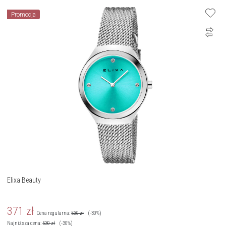
Promocja
Elixa Beauty
371
zł
Cena regularna:
530
zł
(-30%)
Najniższa cena:
530
zł
(-30%)