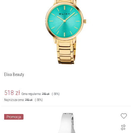
Elixa Beauty
518
zł
Cena regularna:
740
zł
(-30%)
Najniższa cena:
740
zł
(-30%)
Promocja