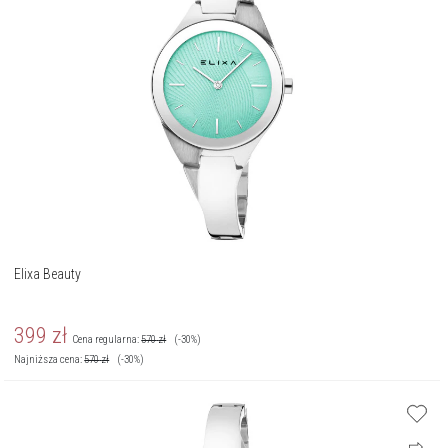
Elixa Beauty
399
zł
Cena regularna:
570
zł
(-30%)
Najniższa cena:
570
zł
(-30%)