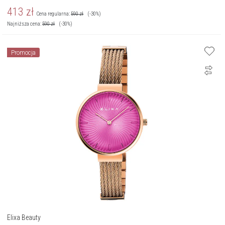
413
zł
Cena regularna:
590
zł
(-30%)
Najniższa cena:
590
zł
(-30%)
Promocja
Elixa Beauty