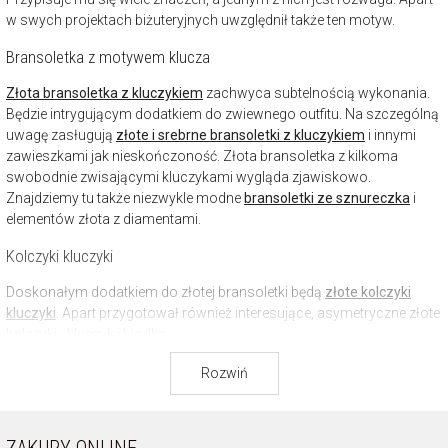
w swych projektach biżuteryjnych uwzględnił także ten motyw.
Bransoletka z motywem klucza
Złota bransoletka z kluczykiem
zachwyca subtelnością wykonania.
Będzie intrygującym dodatkiem do zwiewnego outfitu. Na szczególną
uwagę zasługują
złote i srebrne bransoletki z kluczykiem
i innymi
zawieszkami jak nieskończoność. Złota bransoletka z kilkoma
swobodnie zwisającymi kluczykami wygląda zjawiskowo.
Znajdziemy tu także niezwykle modne
bransoletki ze sznureczka
i
elementów złota z diamentami.
Kolczyki kluczyki
Doskonałym dodatkiem do złotej bransoletki będą
złote kolczyki
kluczyki
. Apart przygotował również interesujące, asymetryczne złote
kolczyki - kluczyk i kłódka.
Naszyjniki i zawieszki z kluczykiem
Rozwiń
Uzupełnieniem wielu stylizacji będzie nietuzinkowy
naszyjnik
.
Złoty
naszyjnik z kluczykiem
sprawdzi się w tej roli. Równie atrakcyjne są