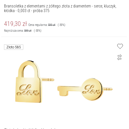
Bransoletka z elementami z żółtego złota z diamentem - serce, kluczyk,
kłódka - 0,003 ct - próba 375
419,30
zł
Cena regularna:
599
zł
(-30%)
Najniższa cena:
599
zł
(-30%)
Złoto 585