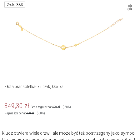
Złoto 333
Złota bransoletka- kluczyk, kłódka
349,30
zł
Cena regularna:
499
zł
(-30%)
Najniższa cena:
499
zł
(-30%)
Klucz otwiera wiele drzwi, ale może być też postrzegany jako symbol.
Przypisuje mu się wiele znaczeń, a jednym z nich jest rozwaga. Apart