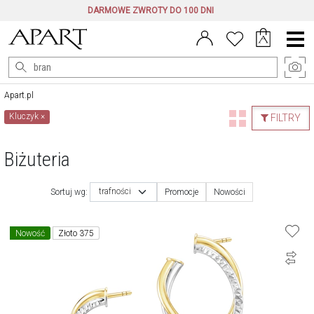
DARMOWE ZWROTY DO 100 DNI
Menu
główne
Apart.pl
Kluczyk
×
FILTRY
Biżuteria
trafności
Sortuj wg:
Promocje
Nowości
Nowość
Złoto 375