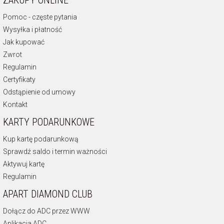
ZAKUPY ONLINE
złote naszyjniki z kluczykiem, znakiem nieskończoności i sercem.
Pomoc - częste pytania
Jeśli poszukujesz dyskretniejszej ozdoby dekoltu właściwym
wyborem będzie
Wysyłka i płatność
złota lub srebrna zawieszka kluczyk na łańcuszek
.
Jak kupować
Zawieszka na bransoletkę
Zwrot
Uzupełnieniem posiadanej
bransoletki Beads
będzie
srebrna
Regulamin
zawieszka kluczyk na bransoletkę
. Klucz znajdziesz także w postaci
Certyfikaty
zawieszki charms do bransoletki
z linii
Charms
.
Odstąpienie od umowy
Najczęściej szukane
Kontakt
KARTY PODARUNKOWE
Apart kolczyki kluczyki
Apart bransoletka z kluczykiem
Kup kartę podarunkową
Apart naszyjnik z kluczem
Sprawdź saldo i termin ważności
Apart zawieszka kluczyk
Aktywuj kartę
Apart zawieszka Beads kluczyk
Apart zawieszka Charms kluczyk
Regulamin
APART DIAMOND CLUB
Dołącz do ADC przez WWW
Aplikacja ADC