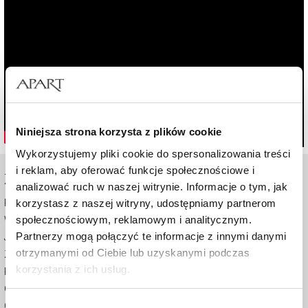
Niniejsza strona korzysta z plików cookie
Wykorzystujemy pliki cookie do spersonalizowania treści
i reklam, aby oferować funkcje społecznościowe i
ZAKUPY ONLINE
analizować ruch w naszej witrynie. Informacje o tym, jak
korzystasz z naszej witryny, udostępniamy partnerom
Pomoc - częste pytania
społecznościowym, reklamowym i analitycznym.
Wysyłka i płatność
Partnerzy mogą połączyć te informacje z innymi danymi
Jak kupować
otrzymanymi od Ciebie lub uzyskanymi podczas
Zwrot
korzystania z ich usług.
Regulamin
Certyfikaty
Szczegółowe informacje o zasadach wykorzystania
Odstąpienie od umowy