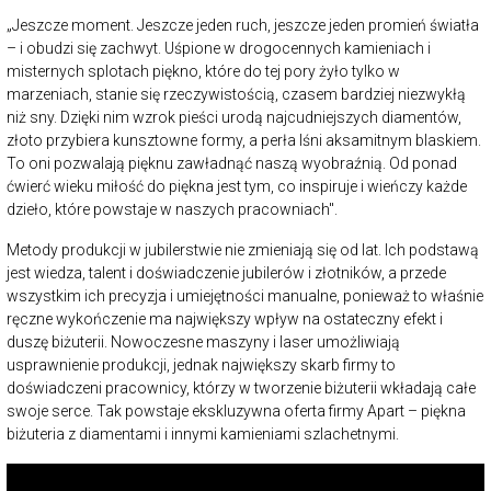
„Jeszcze moment. Jeszcze jeden ruch, jeszcze jeden promień światła
– i obudzi się zachwyt. Uśpione w drogocennych kamieniach i
misternych splotach piękno, które do tej pory żyło tylko w
marzeniach, stanie się rzeczywistością, czasem bardziej niezwykłą
niż sny. Dzięki nim wzrok pieści urodą najcudniejszych diamentów,
złoto przybiera kunsztowne formy, a perła lśni aksamitnym blaskiem.
To oni pozwalają pięknu zawładnąć naszą wyobraźnią. Od ponad
ćwierć wieku miłość do piękna jest tym, co inspiruje i wieńczy każde
dzieło, które powstaje w naszych pracowniach".
Metody produkcji w jubilerstwie nie zmieniają się od lat. Ich podstawą
jest wiedza, talent i doświadczenie jubilerów i złotników, a przede
wszystkim ich precyzja i umiejętności manualne, ponieważ to właśnie
ręczne wykończenie ma największy wpływ na ostateczny efekt i
duszę biżuterii. Nowoczesne maszyny i laser umożliwiają
usprawnienie produkcji, jednak największy skarb firmy to
doświadczeni pracownicy, którzy w tworzenie biżuterii wkładają całe
swoje serce. Tak powstaje ekskluzywna oferta firmy Apart – piękna
biżuteria z diamentami i innymi kamieniami szlachetnymi.