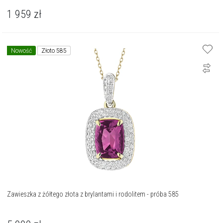
1 959
zł
Nowość
Złoto 585
Zawieszka z żółtego złota z brylantami i rodolitem - próba 585