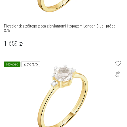
Pierścionek z żółtego złota z brylantami i topazem London Blue - próba
375
1 659
zł
Nowość
Złoto 375