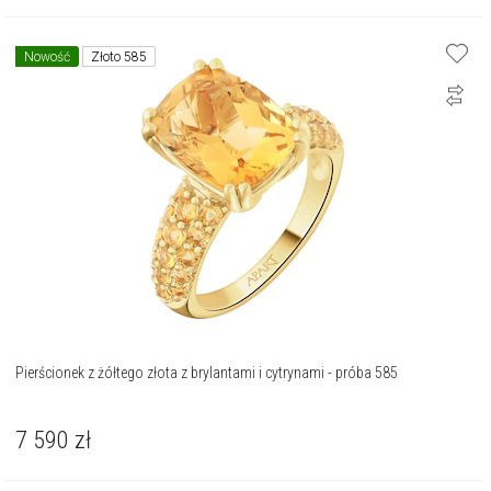
Nowość
Złoto 585
Pierścionek z żółtego złota z brylantami i cytrynami - próba 585
7 590
zł