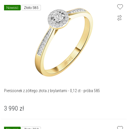
Nowość
Złoto 585
Pierścionek z żółtego złota z brylantami - 0,12 ct - próba 585
3 990
zł