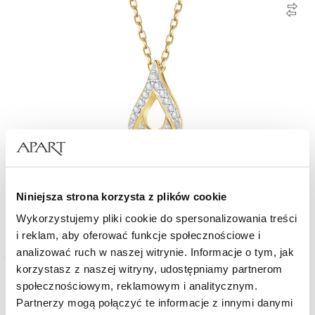
Zawieszka z żółtego złota z diamentami - 0,08 ct - próba 585
Niniejsza strona korzysta z plików cookie
Wykorzystujemy pliki cookie do spersonalizowania treści
1 559
zł
i reklam, aby oferować funkcje społecznościowe i
analizować ruch w naszej witrynie. Informacje o tym, jak
korzystasz z naszej witryny, udostępniamy partnerom
Nowość
Złoto 585
społecznościowym, reklamowym i analitycznym.
Partnerzy mogą połączyć te informacje z innymi danymi