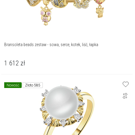
Bransoleta beads zestaw - sowa, serce, kotek, liść, łapka
1 612
zł
Nowość
Złoto 585