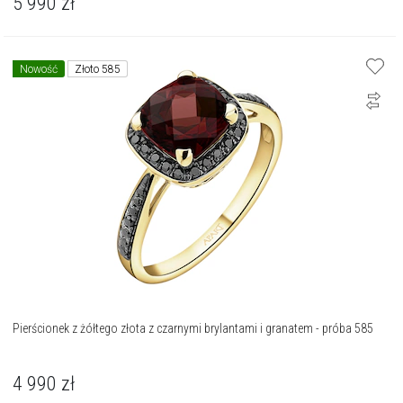
5 990
zł
Nowość
Złoto 585
Pierścionek z żółtego złota z czarnymi brylantami i granatem - próba 585
4 990
zł