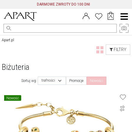
DARMOWE ZWROTY DO 100 DNI
Menu
główne
Apart.pl
FILTRY
Biżuteria
trafności
Sortuj wg:
Promocje
Nowości
Nowość