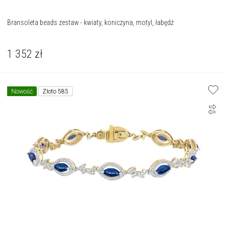
Bransoleta beads zestaw - kwiaty, koniczyna, motyl, łabędź
1 352
zł
Nowość
Złoto 585