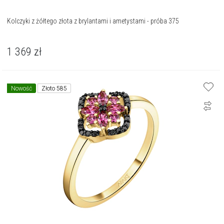
Kolczyki z żółtego złota z brylantami i ametystami - próba 375
1 369
zł
Nowość
Złoto 585