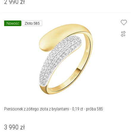
2 990
zł
Nowość
Złoto 585
Pierścionek z żółtego złota z brylantami - 0,19 ct - próba 585
3 990
zł