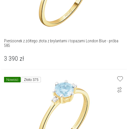
Pierścionek z żółtego złota z brylantami i topazami London Blue - próba
585
3 390
zł
Nowość
Złoto 375