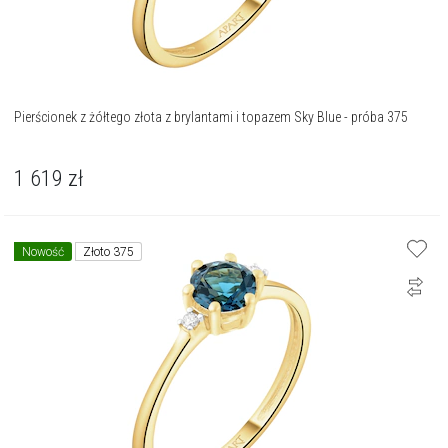
Pierścionek z żółtego złota z brylantami i topazem Sky Blue - próba 375
1 619
zł
Nowość
Złoto 375