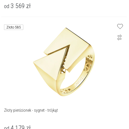
3 569
zł
od
Złoto 585
Złoty pierścionek - sygnet - trójkąt
4 179
zł
od