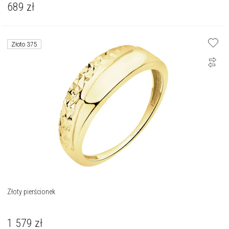
689
zł
Złoto 375
Złoty pierścionek
1 579
zł