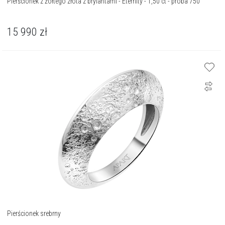
Pierścionek z żółtego złota z brylantami - Eternity - 1,50 ct - próba 750
15 990
zł
Pierścionek srebrny