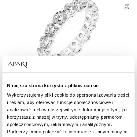
Pierścionek z białego złota z brylantami laboratoryjnymi - Eternity - 3,75 ct -
Niniejsza strona korzysta z plików cookie
próba 750
Wykorzystujemy pliki cookie do spersonalizowania treści
15 990
zł
od
i reklam, aby oferować funkcje społecznościowe i
analizować ruch w naszej witrynie. Informacje o tym, jak
korzystasz z naszej witryny, udostępniamy partnerom
społecznościowym, reklamowym i analitycznym.
Wiele wariantów
Złoto 585
Partnerzy mogą połączyć te informacje z innymi danymi