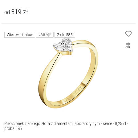
819
zł
od
Wiele wariantów
Złoto 585
Pierścionek z żółtego złota z diamentem laboratoryjnym - serce - 0,25 ct -
próba 585