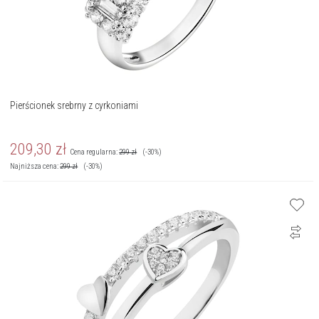
Pierścionek srebrny z cyrkoniami
209,30
zł
Cena regularna:
299
zł
(-30%)
Najniższa cena:
299
zł
(-30%)