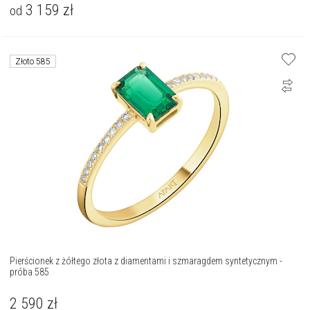
3 159
zł
od
Złoto 585
Pierścionek z żółtego złota z diamentami i szmaragdem syntetycznym -
próba 585
2 590
zł