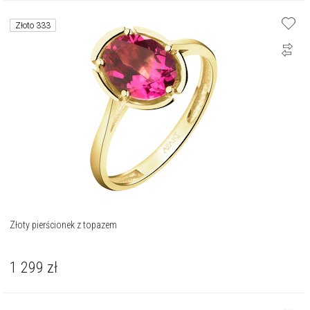
Złoto 333
Złoty pierścionek z topazem
1 299
zł