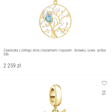
Zawieszka z żółtego złota z brylantami i topazem - drzewko, sowa - próba
585
2 259
zł