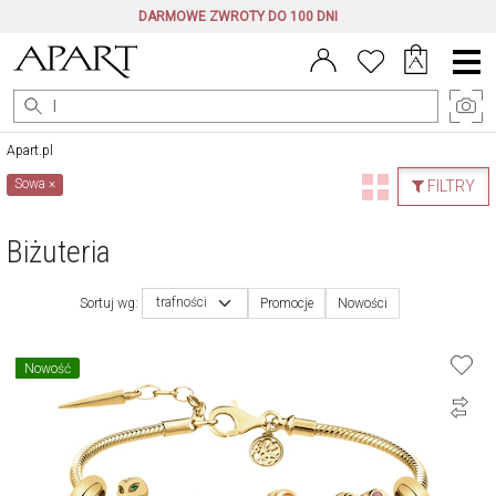
DARMOWE ZWROTY DO 100 DNI
Menu
główne
Apart.pl
Sowa
×
FILTRY
Biżuteria
trafności
Sortuj wg:
Promocje
Nowości
Nowość