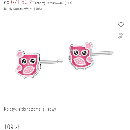
671,30
zł
od
Cena regularna:
959
zł
(-30%)
Najniższa cena:
959
zł
(-30%)
Kolczyki srebrne z emalią - sowy
109
zł