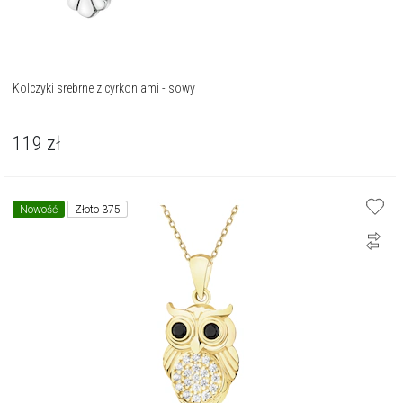
Kolczyki srebrne z cyrkoniami - sowy
119
zł
Nowość
Złoto 375