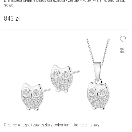
Bransoleta srebrna beads dla dziecka - zestaw - kotek, wisienki, biedronka,
sowa
843
zł
Srebrne kolczyki i zawieszka z cyrkoniami - komplet - sowy