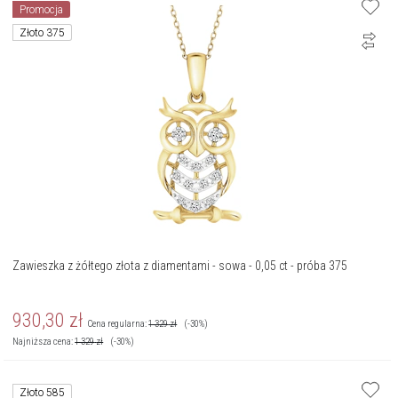
Promocja
Złoto 375
Zawieszka z żółtego złota z diamentami - sowa - 0,05 ct - próba 375
930,30
zł
Cena regularna:
1 329
zł
(-30%)
Najniższa cena:
1 329
zł
(-30%)
Złoto 585