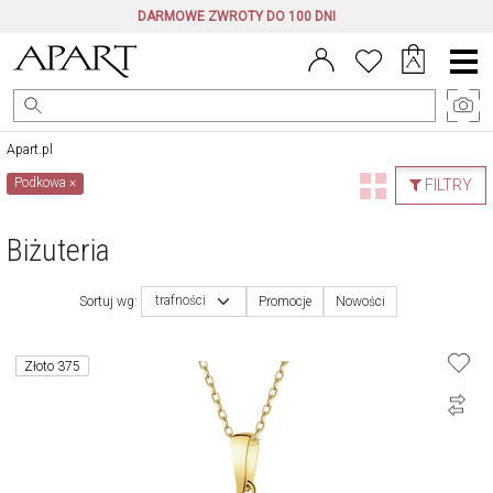
DARMOWE ZWROTY DO 100 DNI
Menu
główne
Apart.pl
Podkowa
×
FILTRY
Biżuteria
trafności
Sortuj wg:
Promocje
Nowości
Złoto 375