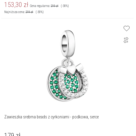
153,30
zł
Cena regularna:
219
zł
(-30%)
Najniższa cena:
219
zł
(-30%)
Zawieszka srebrna beads z cyrkoniami - podkowa, serce
179
zł