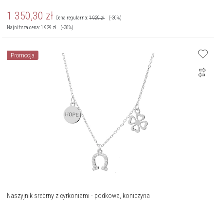
1 350,30
zł
Cena regularna:
1 929
zł
(-30%)
Najniższa cena:
1 929
zł
(-30%)
Promocja
Naszyjnik srebrny z cyrkoniami - podkowa, koniczyna