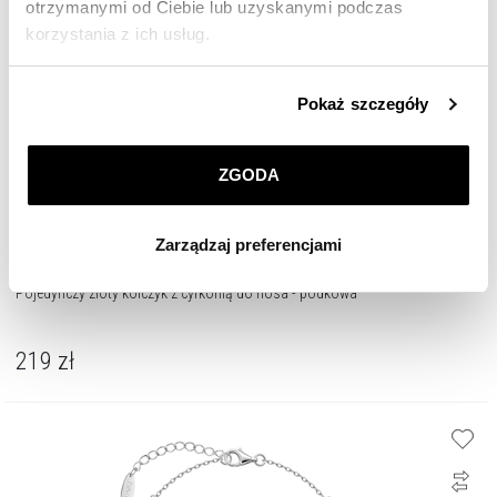
otrzymanymi od Ciebie lub uzyskanymi podczas
korzystania z ich usług.
Szczegółowe informacje o zasadach wykorzystania
Pokaż szczegóły
przez nas plików cookie znajdziesz w
Polityce
prywatności
.
ZGODA
Klikając
ZGODA
wyrażasz zgodę na zainstalowanie
wszystkich rodzajów plików cookie, z których
Zarządzaj preferencjami
korzystamy. Możesz również wybrać jaki rodzaj plików
cookie zainstalujemy na Twoim urządzeniu, klikając
Pojedynczy złoty kolczyk z cyrkonią do nosa - podkowa
Zarządzaj preferencjami
. W każdej chwili możesz
dokonać zmiany wybranych przez Ciebie plików cookie.
219
zł