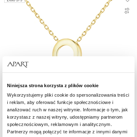
Złoto 375
Niniejsza strona korzysta z plików cookie
Złoty naszyjnik z cyrkonią - podkowa
Wykorzystujemy pliki cookie do spersonalizowania treści
i reklam, aby oferować funkcje społecznościowe i
1 219
zł
od
analizować ruch w naszej witrynie. Informacje o tym, jak
korzystasz z naszej witryny, udostępniamy partnerom
społecznościowym, reklamowym i analitycznym.
Złoto 585
Partnerzy mogą połączyć te informacje z innymi danymi