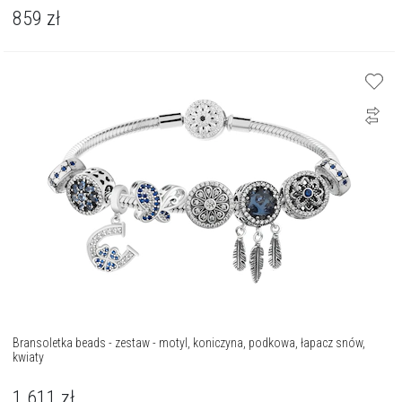
859
zł
Bransoletka beads - zestaw - motyl, koniczyna, podkowa, łapacz snów,
kwiaty
1 611
zł