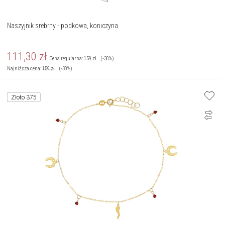
Naszyjnik srebrny - podkowa, koniczyna
111,30
zł
Cena regularna:
159
zł
(-30%)
Najniższa cena:
159
zł
(-30%)
Złoto 375