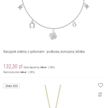
Naszyjnik srebrny z cyrkoniami - podkowa, koniczyna, kłódka
132,30
zł
Cena regularna:
189
zł
(-30%)
Najniższa cena:
189
zł
(-30%)
Złoto 333