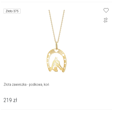
Złoto 375
Złota zawieszka - podkowa, koń
219
zł