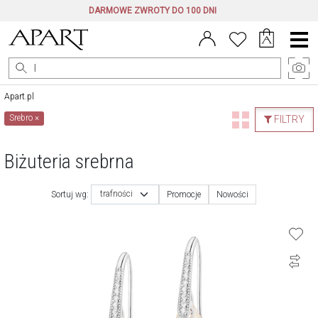
DARMOWE ZWROTY DO 100 DNI
Menu
główne
Apart.pl
Srebro
×
FILTRY
Biżuteria srebrna
trafności
Sortuj wg:
Promocje
Nowości