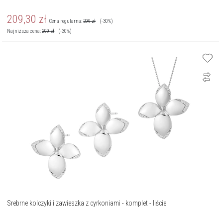
209,30
zł
Cena regularna:
299
zł
(-30%)
Najniższa cena:
299
zł
(-30%)
Srebrne kolczyki i zawieszka z cyrkoniami - komplet - liście