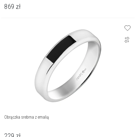
869
zł
Obrączka srebrna z emalią
229
zł