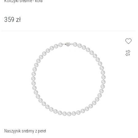
Kolczyki srebrne - koła
359
zł
Naszyjnik srebrny z pereł