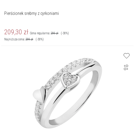
Pierścionek srebrny z cyrkoniami
209,30
zł
Cena regularna:
299
zł
(-30%)
Najniższa cena:
299
zł
(-30%)