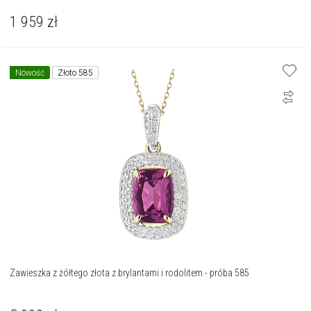
1 959
zł
Nowość
Złoto 585
Zawieszka z żółtego złota z brylantami i rodolitem - próba 585