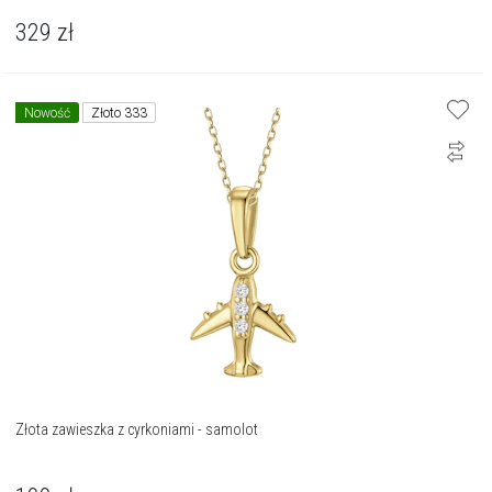
329
zł
Nowość
Złoto 333
Złota zawieszka z cyrkoniami - samolot