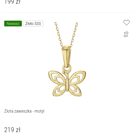
199
zł
Nowość
Złoto 333
Złota zawieszka - motyl
219
zł