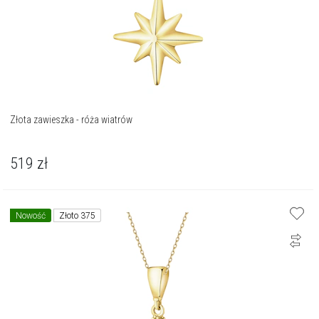
Złota zawieszka - róża wiatrów
519
zł
Nowość
Złoto 375