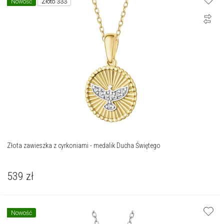
Nowość
Złoto 333
Złota zawieszka z cyrkoniami - medalik Ducha Świętego
539
zł
Nowość