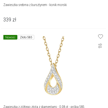
Zawieszka srebrna z bursztynem - konik morski
339
zł
Nowość
Złoto 585
Zawieszka z żółtego złota z diamentami - 0,08 ct - próba 585