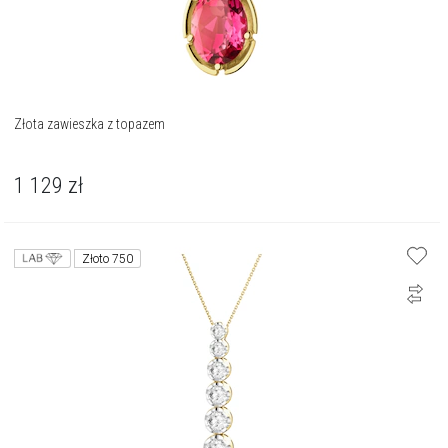
Złota zawieszka z topazem
1 129
zł
Złoto 750