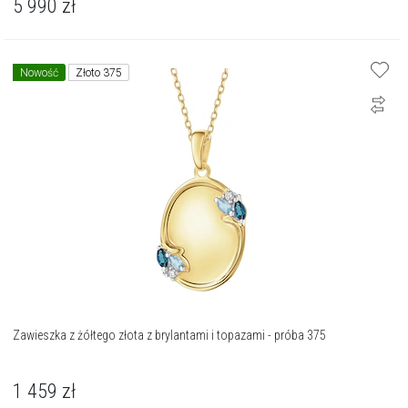
5 990
zł
Nowość
Złoto 375
Zawieszka z żółtego złota z brylantami i topazami - próba 375
1 459
zł