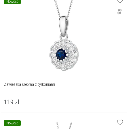
Nowość
Zawieszka srebrna z cyrkoniami
119
zł
Nowość