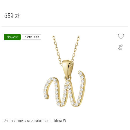
659
zł
Nowość
Złoto 333
Złota zawieszka z cyrkoniami - litera W