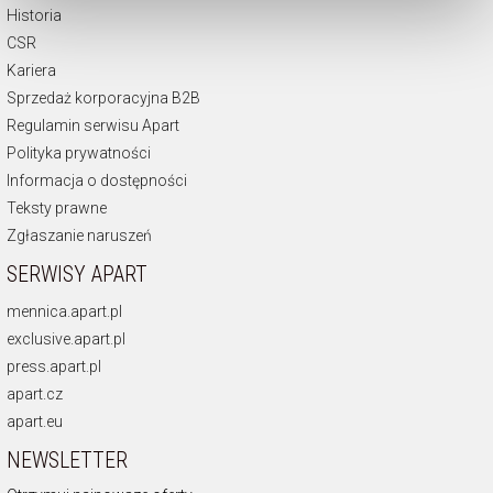
dokonać zmiany wybranych przez Ciebie plików cookie.
Historia
CSR
Kariera
Sprzedaż korporacyjna B2B
Regulamin serwisu Apart
Polityka prywatności
Informacja o dostępności
Teksty prawne
Zgłaszanie naruszeń
SERWISY APART
mennica.apart.pl
exclusive.apart.pl
press.apart.pl
apart.cz
apart.eu
NEWSLETTER