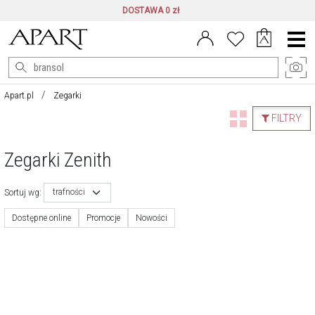
DOSTAWA 0 zł
Menu
główne
Apart.pl
Zegarki
FILTRY
Zegarki Zenith
trafności
Sortuj wg:
Dostępne online
Promocje
Nowości