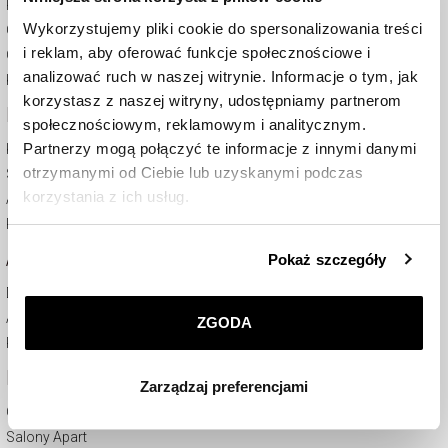
Regulamin
Wykorzystujemy pliki cookie do spersonalizowania treści
Certyfikaty
i reklam, aby oferować funkcje społecznościowe i
Odstąpienie od umowy
analizować ruch w naszej witrynie. Informacje o tym, jak
Kontakt
korzystasz z naszej witryny, udostępniamy partnerom
KARTY PODARUNKOWE
społecznościowym, reklamowym i analitycznym.
Partnerzy mogą połączyć te informacje z innymi danymi
Kup kartę podarunkową
otrzymanymi od Ciebie lub uzyskanymi podczas
Sprawdź saldo i termin ważności
korzystania z ich usług.
Aktywuj kartę
Regulamin
Szczegółowe informacje o zasadach wykorzystania
APART DIAMOND CLUB
Pokaż szczegóły
przez nas plików cookie znajdziesz w
Polityce
prywatności
.
Dołącz do ADC przez WWW
Aplikacja ADC
ZGODA
Klikając
ZGODA
wyrażasz zgodę na zainstalowanie
Regulamin ADC
wszystkich rodzajów plików cookie, z których
FIRMA
Zarządzaj preferencjami
korzystamy. Możesz również wybrać jaki rodzaj plików
cookie zainstalujemy na Twoim urządzeniu, klikając
O nas
Zarządzaj preferencjami
. W każdej chwili możesz
Salony Apart