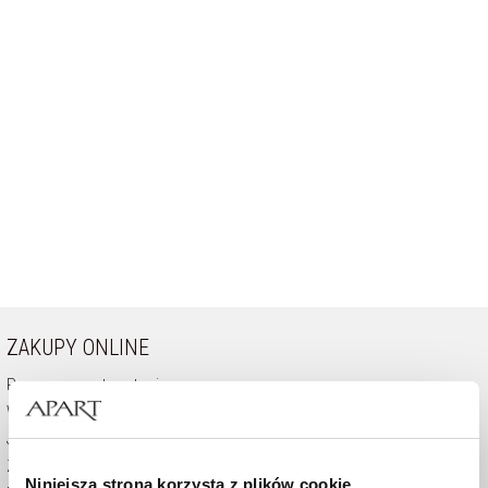
ZAKUPY ONLINE
Pomoc - częste pytania
Wysyłka i płatność
Jak kupować
Zwrot
Niniejsza strona korzysta z plików cookie