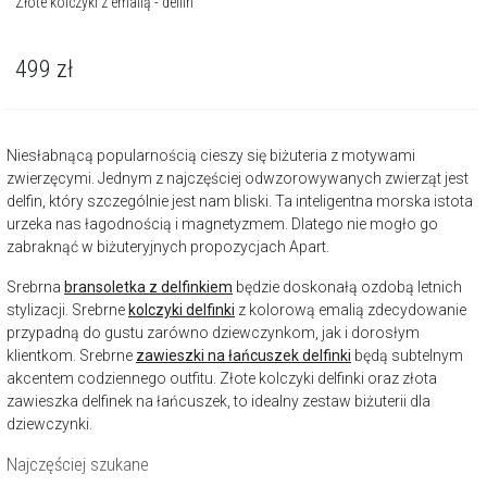
Złote kolczyki z emalią - delfin
499
zł
Niesłabnącą popularnością cieszy się biżuteria z motywami
zwierzęcymi. Jednym z najczęściej odwzorowywanych zwierząt jest
delfin, który szczególnie jest nam bliski. Ta inteligentna morska istota
urzeka nas łagodnością i magnetyzmem. Dlatego nie mogło go
zabraknąć w biżuteryjnych propozycjach Apart.
Srebrna
bransoletka z delfinkiem
będzie doskonałą ozdobą letnich
stylizacji. Srebrne
kolczyki delfinki
z kolorową emalią zdecydowanie
przypadną do gustu zarówno dziewczynkom, jak i dorosłym
klientkom. Srebrne
zawieszki na łańcuszek delfinki
będą subtelnym
akcentem codziennego outfitu. Złote kolczyki delfinki oraz złota
zawieszka delfinek na łańcuszek, to idealny zestaw biżuterii dla
dziewczynki.
Najczęściej szukane