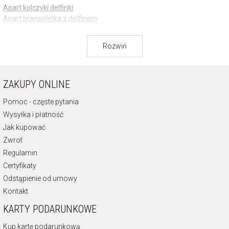
Apart kolczyki delfinki
Apart bransoletka z delfinem
Apart zawieszka z delfinem
Apart biżuteria dla dzieci z delfinkiem
Rozwiń
ZAKUPY ONLINE
Pomoc - częste pytania
Wysyłka i płatność
Jak kupować
Zwrot
Regulamin
Certyfikaty
Odstąpienie od umowy
Kontakt
KARTY PODARUNKOWE
Kup kartę podarunkową