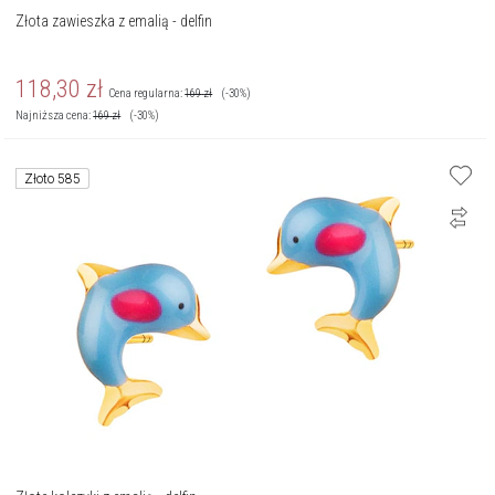
Złota zawieszka z emalią - delfin
118,30
zł
Cena regularna:
169
zł
(-30%)
Najniższa cena:
169
zł
(-30%)
Złoto 585