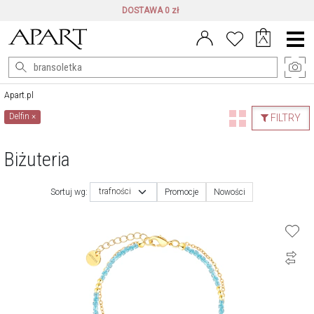
DARMOWE ZWROTY DO 100 DNI
Menu
główne
Apart.pl
Delfin
×
FILTRY
Biżuteria
trafności
Sortuj wg:
Promocje
Nowości