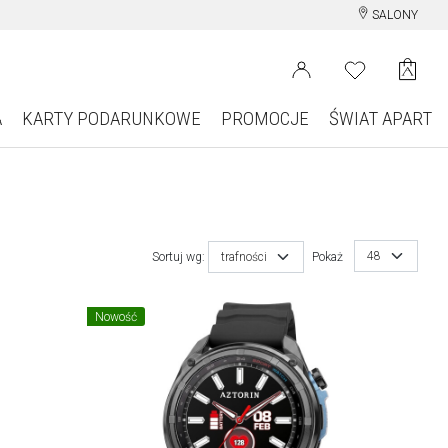
SALONY
A
KARTY PODARUNKOWE
PROMOCJE
ŚWIAT APART
48
Sortuj wg:
trafności
Pokaż
Nowość