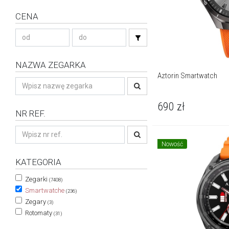
CENA
NAZWA ZEGARKA
Aztorin Smartwatch
690
zł
NR REF.
Nowość
KATEGORIA
Zegarki
(7408)
Smartwatche
(236)
Zegary
(3)
Rotomaty
(31)