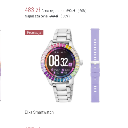
483
zł
Cena regularna:
690
zł
(-30%)
Najniższa cena:
690
zł
(-30%)
Promocja
Elixa Smartwatch