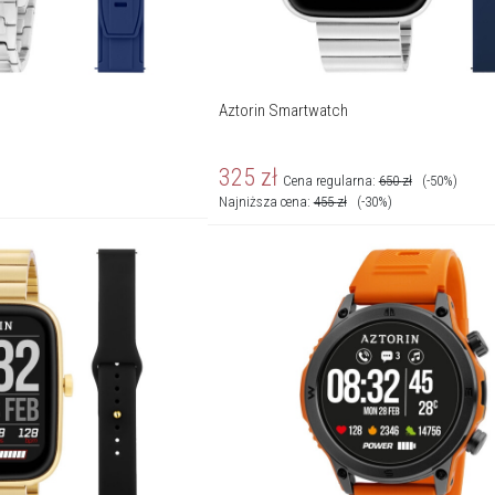
Aztorin Smartwatch
325
zł
Cena regularna:
650
zł
(-50%)
Najniższa cena:
455
zł
(-30%)