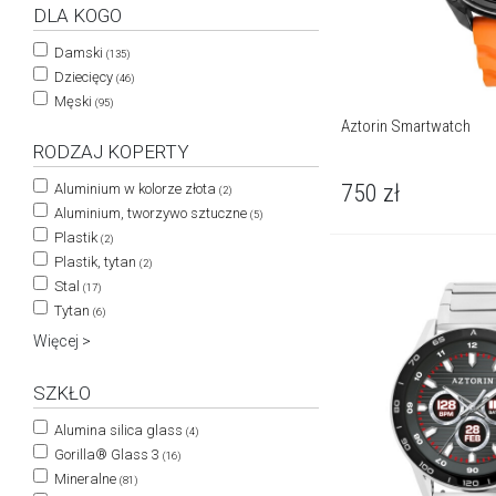
DLA KOGO
Damski
(135)
Dziecięcy
(46)
Męski
(95)
Aztorin Smartwatch
RODZAJ KOPERTY
750
zł
Aluminium w kolorze złota
(2)
Aluminium, tworzywo sztuczne
(5)
Plastik
(2)
Plastik, tytan
(2)
Stal
(17)
Tytan
(6)
Więcej >
SZKŁO
Alumina silica glass
(4)
Gorilla® Glass 3
(16)
Mineralne
(81)