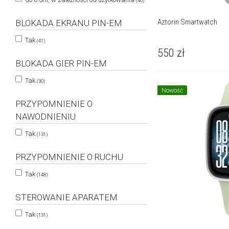
(46)
Aztorin Smartwatch
BLOKADA EKRANU PIN-EM
Tak
(41)
550
zł
BLOKADA GIER PIN-EM
Tak
(30)
Nowość
PRZYPOMNIENIE O
NAWODNIENIU
Tak
(131)
PRZYPOMNIENIE O RUCHU
Tak
(148)
STEROWANIE APARATEM
Tak
(131)