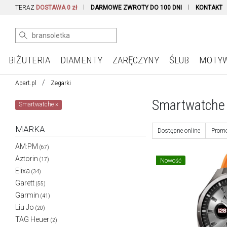
TERAZ
DOSTAWA 0 zł
DARMOWE ZWROTY DO 100 DNI
KONTAKT
BIŻUTERIA
DIAMENTY
ZARĘCZYNY
ŚLUB
MOTY
Apart.pl
Zegarki
Smartwatche
Smartwatche
×
MARKA
Dostępne online
Promo
AM:PM
(67)
Aztorin
(17)
Nowość
Elixa
(34)
Garett
(55)
Garmin
(41)
Liu Jo
(20)
TAG Heuer
(2)