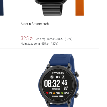
Aztorin Smartwatch
325
zł
Cena regularna:
650
zł
(-50%)
Najniższa cena:
455
zł
(-30%)