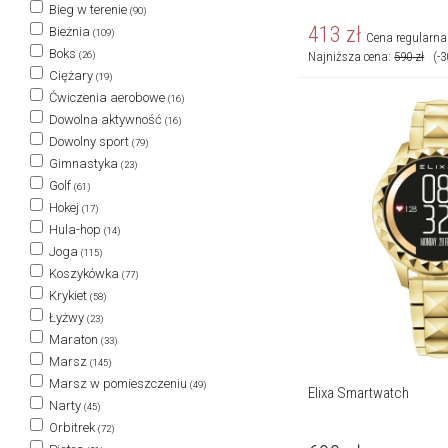
Bieg w terenie
(90)
413
zł
Bieżnia
(109)
Cena regularna
Boks
Najniższa cena:
590
zł
(-
(26)
Ciężary
(19)
Ćwiczenia aerobowe
(16)
Dowolna aktywność
(16)
Dowolny sport
(79)
Gimnastyka
(23)
Golf
(61)
Hokej
(17)
Hula-hop
(14)
Joga
(115)
Koszykówka
(77)
Krykiet
(58)
Łyżwy
(23)
Maraton
(33)
Marsz
(145)
Marsz w pomieszczeniu
(49)
Elixa Smartwatch
Narty
(45)
Orbitrek
(72)