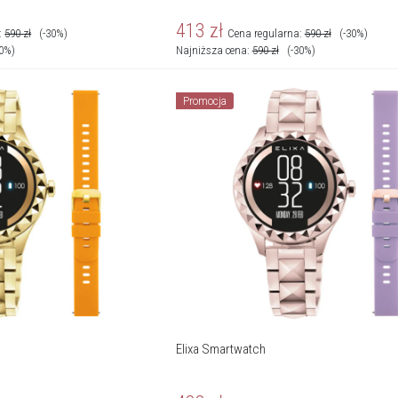
413
zł
:
590
zł
(-30%)
Cena regularna:
590
zł
(-30%)
30%)
Najniższa cena:
590
zł
(-30%)
Promocja
Elixa Smartwatch