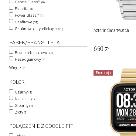
Panda Glass™
(9)
Plastik
(33)
Power Glass™
(1)
Szafirowe
(34)
Szafirowe antyrefleksyjne
(1)
Aztorin Smartwatch
PASEK/BRANSOLETA
650
zł
Bransoleta stalowa
(51)
Pasek gumowy
(4)
Więcej >
Promocja
KOLOR
Czarny
(4)
Niebieski
(1)
Srebrny
(2)
Złoty
(1)
POŁĄCZENIE Z GOOGLE FIT