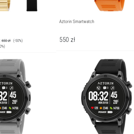
Aztorin Smartwatch
550
zł
:
650
zł
(-50%)
30%)