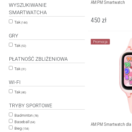
AM:PM Smartwatch
WYSZUKIWANIE
SMARTWATCHA
450
zł
Tak
(144)
GRY
Promocja
Tak
(52)
PŁATNOŚĆ ZBLIŻENIOWA
Tak
(31)
WI-FI
Tak
(46)
TRYBY SPORTOWE
Badminton
(78)
Baseball
(64)
AM:PM Smartwatch dla 
Bieg
(154)