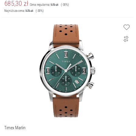
685,30
zł
Cena regularna:
979
zł
(-30%)
Najniższa cena:
979
zł
(-30%)
Timex Marlin