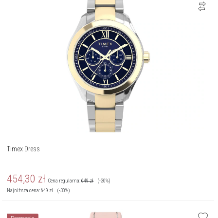
Timex Dress
454,30
zł
Cena regularna:
649
zł
(-30%)
Najniższa cena:
649
zł
(-30%)