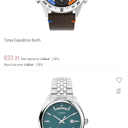
Timex Expedition North
833
zł
Cena regularna:
1 190
zł
(-30%)
Najniższa cena:
1 190
zł
(-30%)