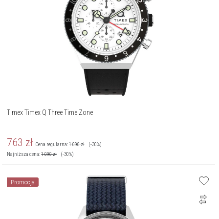
Timex Timex Q Three Time Zone
763
zł
Cena regularna:
1 090
zł
(-30%)
Najniższa cena:
1 090
zł
(-30%)
Promocja