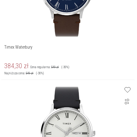
Timex Waterbury
384,30
zł
Cena regularna:
549
zł
(-30%)
Najniższa cena:
549
zł
(-30%)