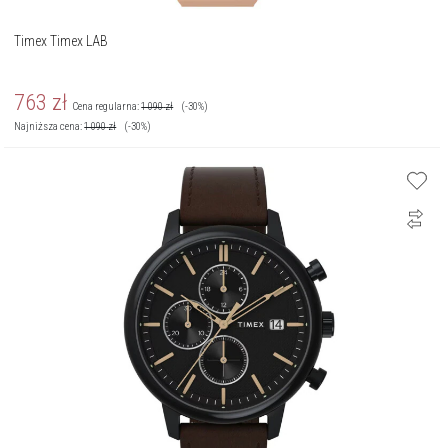
Timex Timex LAB
763
zł
Cena regularna:
1 090
zł
(-30%)
Najniższa cena:
1 090
zł
(-30%)