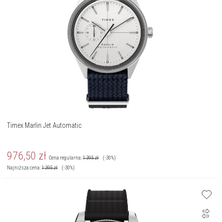
Timex Marlin Jet Automatic
976,50
zł
Cena regularna:
1 395
zł
(-30%)
Najniższa cena:
1 395
zł
(-30%)