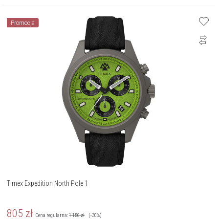
Promocja
Timex Expedition North Pole 1
805
zł
Cena regularna:
1 150
zł
(-30%)