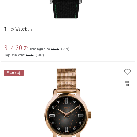
Timex Waterbury
314,30
zł
Cena regularna:
449
zł
(-30%)
Najniższa cena:
449
zł
(-30%)
Promocja