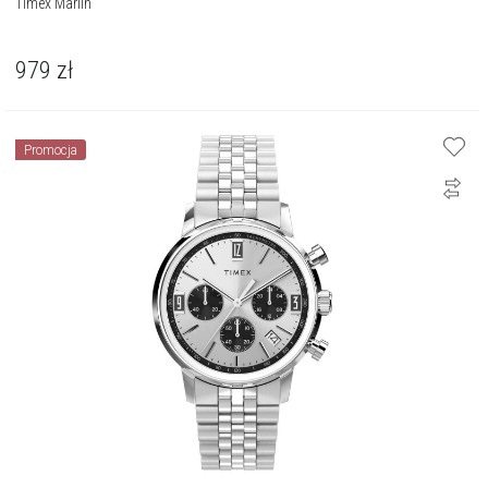
Timex Marlin
979
zł
Promocja