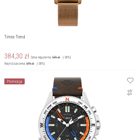
Timex Trend
384,30
zł
Cena regularna:
549
zł
(-30%)
Najniższa cena:
549
zł
(-30%)
Promocja