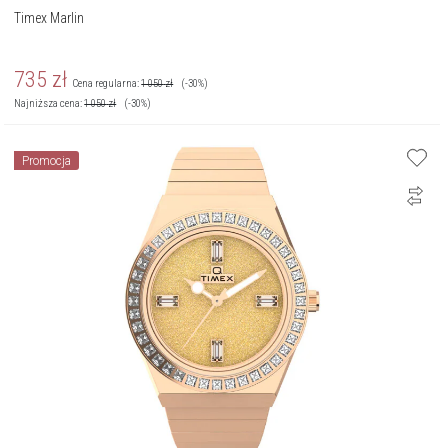
Timex Marlin
735
zł
Cena regularna:
1 050
zł
(-30%)
Najniższa cena:
1 050
zł
(-30%)
Promocja