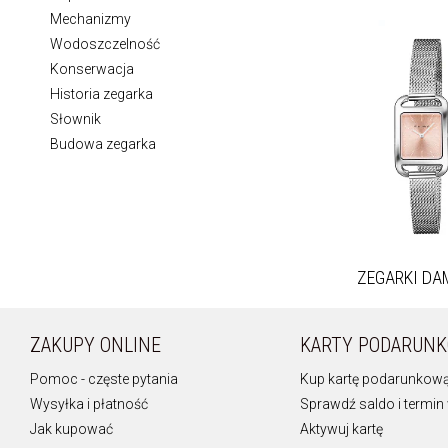
Mechanizmy
Wodoszczelność
Konserwacja
Historia zegarka
Słownik
Budowa zegarka
ZEGARKI
DA
ZAKUPY ONLINE
KARTY PODARUN
Pomoc - częste pytania
Kup kartę podarunkow
Wysyłka i płatność
Sprawdź saldo i termin
Jak kupować
Aktywuj kartę