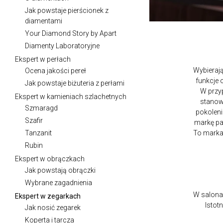
Jak powstaje pierścionek z
diamentami
Your Diamond Story by Apart
Diamenty Laboratoryjne
Ekspert w perłach
Wybierają
Ocena jakości pereł
funkcje 
Jak powstaje biżuteria z perłami
W przyp
Ekspert w kamieniach szlachetnych
stanow
Szmaragd
pokoleni
Szafir
markę pam
Tanzanit
To marka
Rubin
Ekspert w obrączkach
Jak powstają obrączki
Wybrane zagadnienia
W salonac
Ekspert w zegarkach
Istot
Jak nosić zegarek
Koperta i tarcza