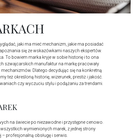
ARKACH
wyglądać, jaki ma mieć mechanizm, jakie ma posiadać
 zapoznania się ze wskazówkami naszych ekspertów.
. To bowiem marka kryje w sobie historię i to ona
ych szwajcarskich manufaktur na markę pracowały
ia mechanizmów. Dlatego decydując się na konkretną
 też określoną historię, wizerunek, prestiż i jakość.
niach czy wyczuciu stylu i podążaniu za trendami.
AREK
wych na świecie po niezawodne i przystępne cenowo.
l wszystkich wymienionych marek, z jednej strony
 – profesjonalną obsługę i serwis.