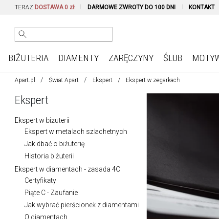
TERAZ
DOSTAWA 0 zł
DARMOWE ZWROTY DO 100 DNI
KONTAKT
BIŻUTERIA
DIAMENTY
ZARĘCZYNY
ŚLUB
MOTY
Apart.pl
Świat Apart
Ekspert
Ekspert w zegarkach
Ekspert
Ekspert w biżuterii
Ekspert w metalach szlachetnych
Jak dbać o biżuterię
Historia biżuterii
Ekspert w diamentach - zasada 4C
Certyfikaty
Piąte C - Zaufanie
Jak wybrać pierścionek z diamentami
O diamentach