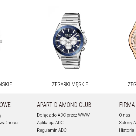
MSKIE
ZEGARKI
MĘSKIE
ZE
KOWE
APART DIAMOND CLUB
FIRMA
ą
Dołącz do ADC przez WWW
O nas
 ważności
Aplikacja ADC
Salony A
Regulamin ADC
Historia