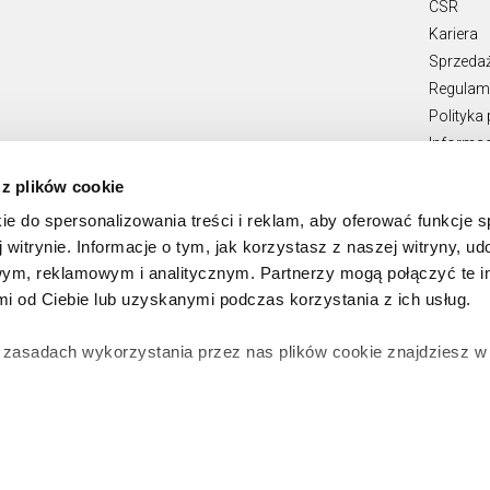
CSR
Kariera
Sprzeda
Regulami
Polityka
Informac
Teksty p
 z plików cookie
Zgłaszan
ie do spersonalizowania treści i reklam, aby oferować funkcje 
 witrynie. Informacje o tym, jak korzystasz z naszej witryny, u
ym, reklamowym i analitycznym. Partnerzy mogą połączyć te i
 od Ciebie lub uzyskanymi podczas korzystania z ich usług.
 zasadach wykorzystania przez nas plików cookie znajdziesz 
zgodę na zainstalowanie wszystkich rodzajów plików cookie, z
ż wybrać jaki rodzaj plików cookie zainstalujemy na Twoim ur
Copyright © 2026 Apart
encjami
. W każdej chwili możesz dokonać zmiany wybranych pr