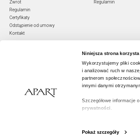
Zwrot
Regulamin
Regulamin
Certyfikaty
Odstąpienie od umowy
Kontakt
Niniejsza strona korzysta
Wykorzystujemy pliki cook
NEWSLETTER
i analizować ruch w naszej
Otrzymuj najnowsze oferty.
partnerom społecznościow
innymi danymi otrzymanymi
Zamawiam usługę Newsletter i wyrażam zgodę
na świadczenie jej na podstawie
Regulaminu Usługi Newsletter
Szczegółowe informacje o
prywatności
.
Zapisz się
Klikając
ZGODA
wyrażasz 
korzystamy. Możesz równie
Pokaż szczegóły
klikając
Zarządzaj prefer