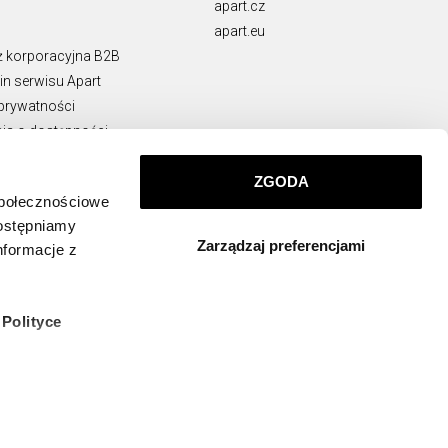
apart.cz
apart.eu
ż korporacyjna B2B
n serwisu Apart
 prywatności
ja o dostępności
rawne
ie naruszeń
ZGODA
społecznościowe
KONTAKT
dostępniamy
Zarządzaj preferencjami
info@apart.pl
nformacje z
w
Polityce
 których
ządzeniu,
zez Ciebie