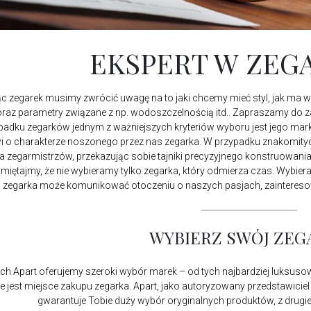
EKSPERT W ZEG
c zegarek musimy zwrócić uwagę na to jaki chcemy mieć styl, jak ma 
oraz parametry związane z np. wodoszczelnością itd.. Zapraszamy do
adku zegarków jednym z ważniejszych kryteriów wyboru jest jego marka
i o charakterze noszonego przez nas zegarka. W przypadku znakomit
a zegarmistrzów, przekazując sobie tajniki precyzyjnego konstruowan
iętajmy, że nie wybieramy tylko zegarka, który odmierza czas. Wybieramy
 zegarka może komunikować otoczeniu o naszych pasjach, zainteresowa
WYBIERZ SWÓJ ZEG
h Apart oferujemy szeroki wybór marek – od tych najbardziej luksuso
ne jest miejsce zakupu zegarka. Apart, jako autoryzowany przedstawicie
gwarantuje Tobie duży wybór oryginalnych produktów, z drugiej