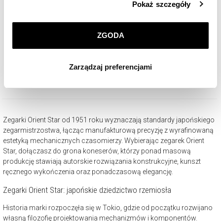
Pokaż szczegóły
przez nas plików cookie znajdziesz w
Polityce
prywatności
.
ZGODA
Klikając
ZGODA
wyrażasz zgodę na zainstalowanie
Orient Star Classic
wszystkich rodzajów plików cookie, z których
Zarządzaj preferencjami
korzystamy. Możesz również wybrać jaki rodzaj plików
3 230
zł
cookie zainstalujemy na Twoim urządzeniu, klikając
Zarządzaj preferencjami
. W każdej chwili możesz
dokonać zmiany wybranych przez Ciebie plików cookie.
Zegarki Orient Star od 1951 roku wyznaczają standardy japońskiego
zegarmistrzostwa, łącząc manufakturową precyzję z wyrafinowaną
estetyką mechanicznych czasomierzy. Wybierając zegarek Orient
Star, dołączasz do grona koneserów, którzy ponad masową
produkcję stawiają autorskie rozwiązania konstrukcyjne, kunszt
ręcznego wykończenia oraz ponadczasową elegancję.
Zegarki Orient Star: japońskie dziedzictwo rzemiosła
Historia marki rozpoczęła się w Tokio, gdzie od początku rozwijano
własną filozofię projektowania mechanizmów i komponentów.