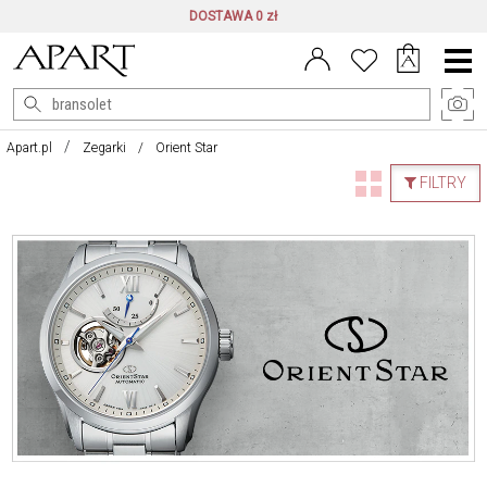
DOSTAWA 0 zł
Menu
główne
Apart.pl
Zegarki
Orient Star
FILTRY