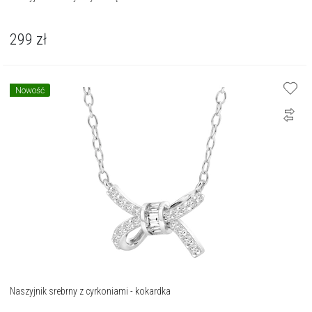
299
zł
Nowość
Naszyjnik srebrny z cyrkoniami - kokardka