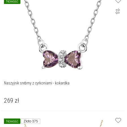
Nowość
Naszyjnik srebrny z cyrkoniami - kokardka
269
zł
Nowość
Złoto 375