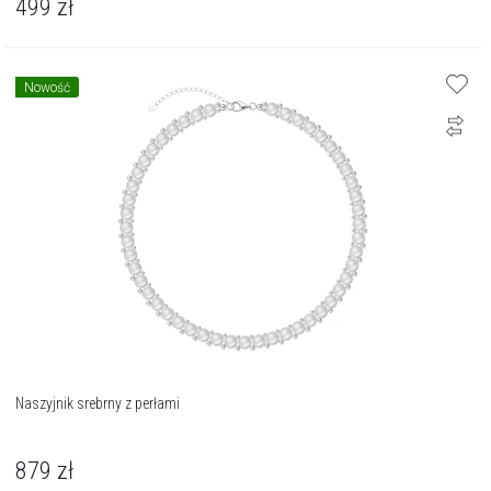
499
zł
Nowość
Naszyjnik srebrny z perłami
879
zł