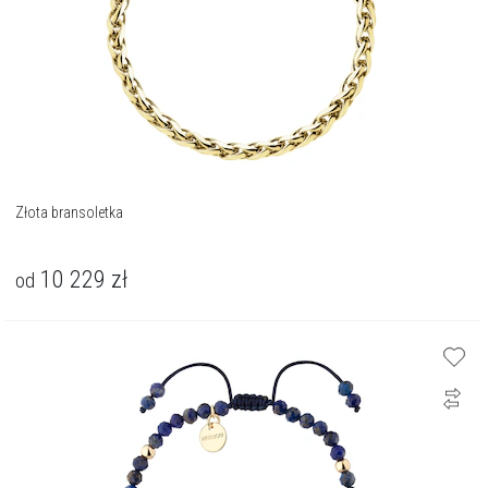
Złota bransoletka
10 229
zł
od