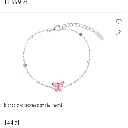
11 999
zł
Bransoletka srebrna z emalią - motyl
144
zł