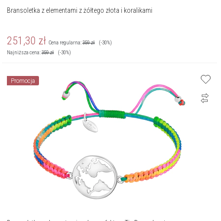
Bransoletka z elementami z żółtego złota i koralikami
251,30
zł
Cena regularna:
359
zł
(-30%)
Najniższa cena:
359
zł
(-30%)
Promocja