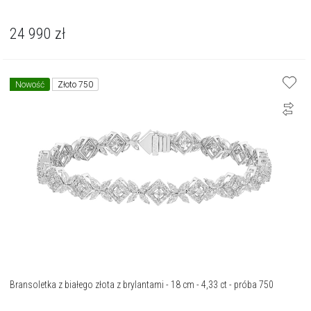
24 990
zł
Nowość
Złoto 750
Bransoletka z białego złota z brylantami - 18 cm - 4,33 ct - próba 750