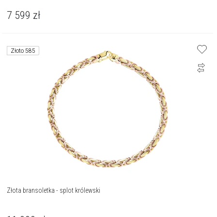
7 599
zł
Złoto 585
Złota bransoletka - splot królewski