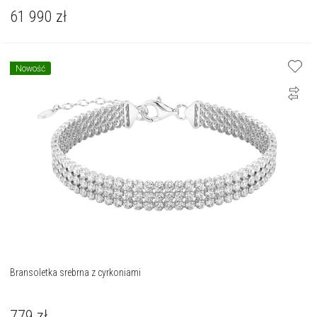
61 990
zł
Nowość
Bransoletka srebrna z cyrkoniami
779
zł