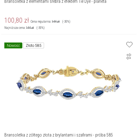
Bransoletka z elementami srebra z efektem Tie Dye - planeta
100,80
zł
Cena regularna:
144
zł
(-30%)
Najniższa cena:
144
zł
(-30%)
Nowość
Złoto 585
Bransoletka z zółtego złota z brylantami i szafirami - próba 585