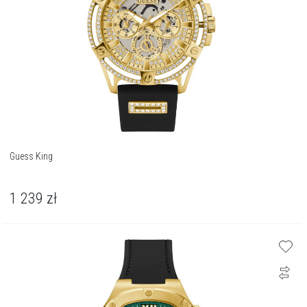
Guess King
1 239
zł