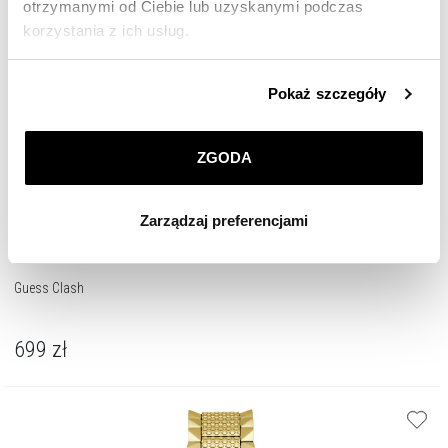
otrzymanymi od Ciebie lub uzyskanymi podczas
korzystania z ich usług.
Szczegółowe informacje o zasadach wykorzystania
Pokaż szczegóły
przez nas plików cookie znajdziesz w
Polityce
prywatności
.
ZGODA
Klikając
ZGODA
wyrażasz zgodę na zainstalowanie
wszystkich rodzajów plików cookie, z których
Zarządzaj preferencjami
korzystamy. Możesz również wybrać jaki rodzaj plików
cookie zainstalujemy na Twoim urządzeniu, klikając
Zarządzaj preferencjami
. W każdej chwili możesz
Guess Clash
dokonać zmiany wybranych przez Ciebie plików cookie.
699
zł