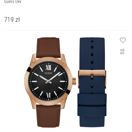
Guess Dex
719
zł