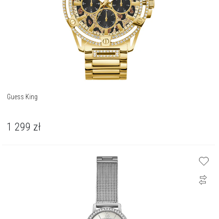
Guess King
1 299
zł