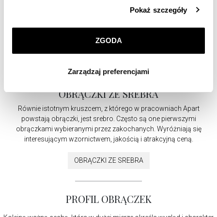
Szczegółowe informacje o zasadach wykorzystania
Pokaż szczegóły
przez nas plików cookie znajdziesz w
Polityce
prywatności
.
ZGODA
Klikając
ZGODA
wyrażasz zgodę na zainstalowanie
wszystkich rodzajów plików cookie, z których
Zarządzaj preferencjami
korzystamy. Możesz również wybrać jaki rodzaj plików
cookie zainstalujemy na Twoim urządzeniu, klikając
OBRĄCZKI ZE SREBRA
Zarządzaj preferencjami
. W każdej chwili możesz
dokonać zmiany wybranych przez Ciebie plików cookie.
Równie istotnym kruszcem, z którego w pracowniach Apart
powstają obrączki, jest srebro. Często są one pierwszymi
obrączkami wybieranymi przez zakochanych. Wyróżniają się
interesującym wzornictwem, jakością i atrakcyjną ceną.
OBRĄCZKI ZE SREBRA
PROFIL OBRĄCZEK