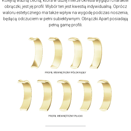
Kolejną ważną cechą, która w dużej mierze określa wygląd i charakter
obrączki, jest jej profil. Wybór ten jest kwestią indywidualną. Oprócz
waloru estetycznego ma także wpływ na wygodę podczas noszenia,
będącą odczuciem w pełni subiektywnym. Obrączki Apart posiadają
pełną gamę profili.