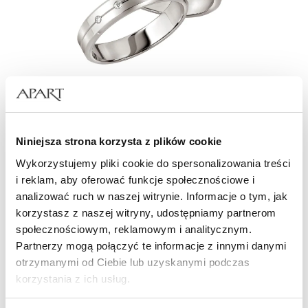
OBRĄCZKI Z PALLADU
Pallad jest jednym z ośmiu metali szlachetnych, który został
stosunkowo niedawno odkryty. Należy do grupy platynowców
Niniejsza strona korzysta z plików cookie
i cechuje się lekkością, twardością i wytrzymałością.
W normalnych warunkach nie reaguje z wodą czy tlenem. Pallad
Wykorzystujemy pliki cookie do spersonalizowania treści
jest metalem rzadko wywołującym reakcje alergiczne. Jeśli ktoś
i reklam, aby oferować funkcje społecznościowe i
jest uczulony na nikiel, to warto rozważyć zakup obrączek
analizować ruch w naszej witrynie. Informacje o tym, jak
wykonanych z palladu lub z białego złota palladowego.
korzystasz z naszej witryny, udostępniamy partnerom
społecznościowym, reklamowym i analitycznym.
OBRĄCZKI Z PALLADU
Partnerzy mogą połączyć te informacje z innymi danymi
otrzymanymi od Ciebie lub uzyskanymi podczas
korzystania z ich usług.