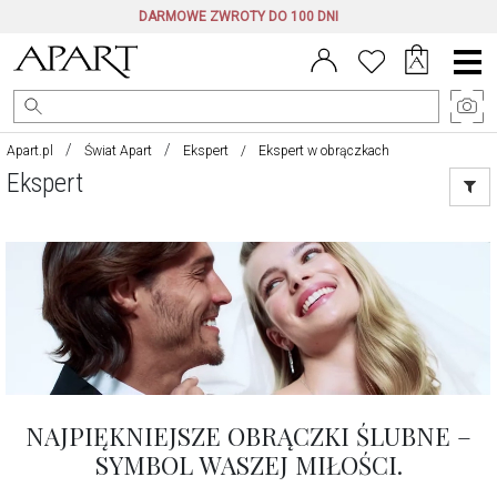
DARMOWE ZWROTY DO 100 DNI
Menu
główne
Apart.pl
Świat Apart
Ekspert
Ekspert w obrączkach
Ekspert
NAJPIĘKNIEJSZE OBRĄCZKI ŚLUBNE –
SYMBOL WASZEJ MIŁOŚCI.