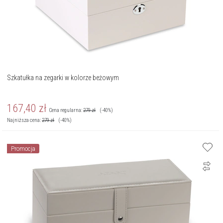
Szkatułka na zegarki w kolorze beżowym
167,40
zł
Cena regularna:
279
zł
(-40%)
Najniższa cena:
279
zł
(-40%)
Promocja