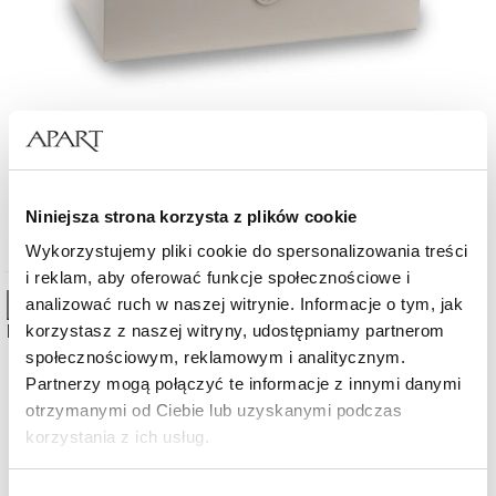
Szkatułka na cztery zegarki w kolorze szarym
Niniejsza strona korzysta z plików cookie
101,40
zł
Cena regularna:
169
zł
(-40%)
Najniższa cena:
Wykorzystujemy pliki cookie do spersonalizowania treści
169
zł
(-40%)
i reklam, aby oferować funkcje społecznościowe i
analizować ruch w naszej witrynie. Informacje o tym, jak
High-contrast mode
Możesz być zainteresowany
korzystasz z naszej witryny, udostępniamy partnerom
społecznościowym, reklamowym i analitycznym.
Partnerzy mogą połączyć te informacje z innymi danymi
otrzymanymi od Ciebie lub uzyskanymi podczas
korzystania z ich usług.
Szczegółowe informacje o zasadach wykorzystania