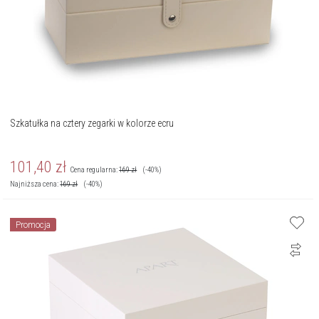
Szkatułka na cztery zegarki w kolorze ecru
101,40
zł
Cena regularna:
169
zł
(-40%)
Najniższa cena:
169
zł
(-40%)
Promocja