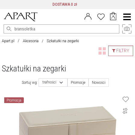
DOSTAWA 0 zł
Menu
główne
Apart.pl
Akcesoria
Szkatułki na zegarki
FILTRY
Szkatułki na zegarki
trafności
Sortuj wg:
Promocje
Nowości
Promocja