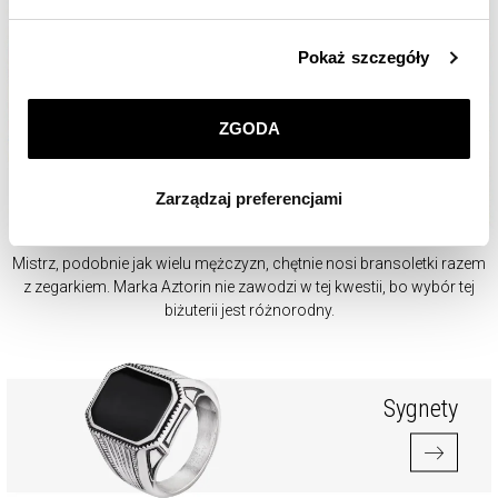
Szczegółowe informacje o zasadach wykorzystania
Pokaż szczegóły
przez nas plików cookie znajdziesz w
Polityce
prywatności
.
ZGODA
Klikając
ZGODA
wyrażasz zgodę na zainstalowanie
wszystkich rodzajów plików cookie, z których
Zarządzaj preferencjami
korzystamy. Możesz również wybrać jaki rodzaj plików
cookie zainstalujemy na Twoim urządzeniu, klikając
Zarządzaj preferencjami
. W każdej chwili możesz
Mistrz, podobnie jak wielu mężczyzn, chętnie nosi bransoletki razem
dokonać zmiany wybranych przez Ciebie plików cookie.
z zegarkiem. Marka Aztorin nie zawodzi w tej kwestii, bo wybór tej
biżuterii jest różnorodny.
Sygnety