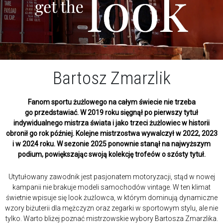
Bartosz Zmarzlik
Fanom sportu żużlowego na całym świecie nie trzeba
go przedstawiać. W 2019 roku sięgnął po pierwszy tytuł
indywidualnego mistrza świata i jako trzeci żużlowiec w historii
obronił go rok później. Kolejne mistrzostwa wywalczył w 2022, 2023
i w 2024 roku. W sezonie 2025 ponownie stanął na najwyższym
podium, powiększając swoją kolekcję trofeów o szósty tytuł.
Utytułowany zawodnik jest pasjonatem motoryzacji, stąd w nowej
kampanii nie brakuje modeli samochodów vintage. W ten klimat
świetnie wpisuje się look żużlowca, w którym dominują dynamiczne
wzory biżuterii dla mężczyzn oraz zegarki w sportowym stylu, ale nie
tylko. Warto bliżej poznać mistrzowskie wybory Bartosza Zmarzlika.