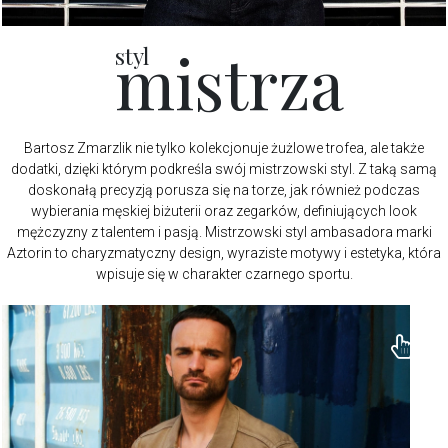
mistrza
styl
Bartosz Zmarzlik nie tylko kolekcjonuje żużlowe trofea, ale także
dodatki, dzięki którym podkreśla swój mistrzowski styl. Z taką samą
doskonałą precyzją porusza się na torze, jak również podczas
wybierania męskiej biżuterii oraz zegarków, definiujących look
mężczyzny z talentem i pasją. Mistrzowski styl ambasadora marki
Aztorin to charyzmatyczny design, wyraziste motywy i estetyka, która
wpisuje się w charakter czarnego sportu.