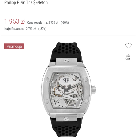
Philipp Plein The $keleton
1 953
zł
Cena regularna:
2 790
zł
(-30%)
Najniższa cena:
2 790
zł
(-30%)
Promocja