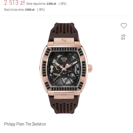
2 513
zł
Cena regularna:
3 590
zł
(-30%)
Najniższa cena:
3 590
zł
(-30%)
Philipp Plein The $keleton