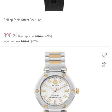
Philipp Plein $treet Couture
890
zł
Cena regularna:
1 780
zł
(-50%)
Najniższa cena:
1 246
zł
(-30%)