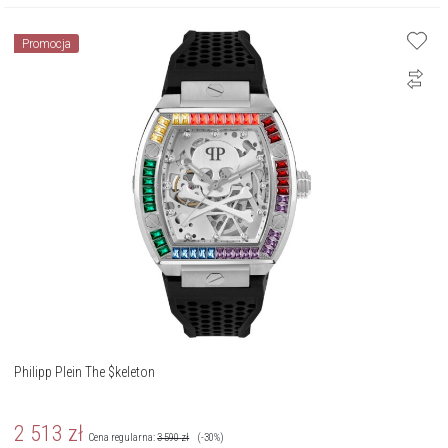
Promocja
Philipp Plein The $keleton
2 513
zł
Cena regularna:
3 590
zł
(-30%)