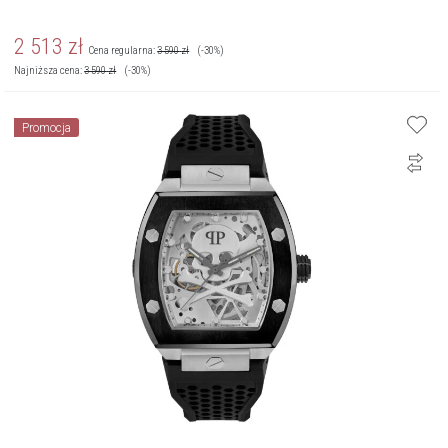
2 513
zł
Cena regularna:
3 590
zł
(-30%)
Najniższa cena:
3 590
zł
(-30%)
Promocja