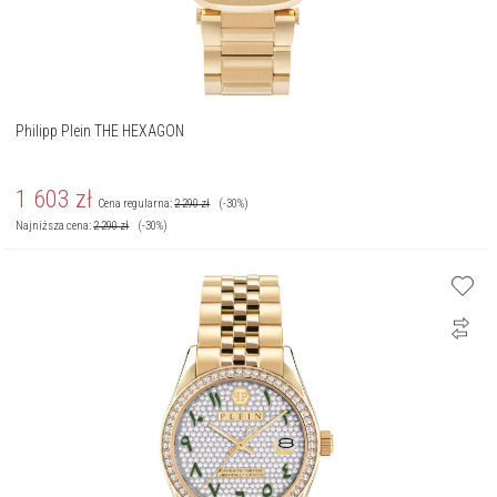
Philipp Plein THE HEXAGON
1 603
zł
Cena regularna:
2 290
zł
(-30%)
Najniższa cena:
2 290
zł
(-30%)