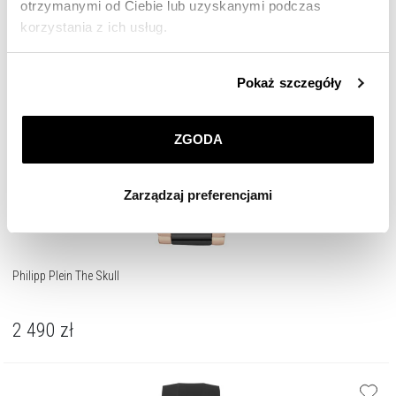
otrzymanymi od Ciebie lub uzyskanymi podczas
korzystania z ich usług.
Szczegółowe informacje o zasadach wykorzystania
Pokaż szczegóły
przez nas plików cookie znajdziesz w
Polityce
prywatności
.
ZGODA
Klikając
ZGODA
wyrażasz zgodę na zainstalowanie
wszystkich rodzajów plików cookie, z których
Zarządzaj preferencjami
korzystamy. Możesz również wybrać jaki rodzaj plików
cookie zainstalujemy na Twoim urządzeniu, klikając
Zarządzaj preferencjami
. W każdej chwili możesz
dokonać zmiany wybranych przez Ciebie plików cookie.
Philipp Plein The Skull
2 490
zł