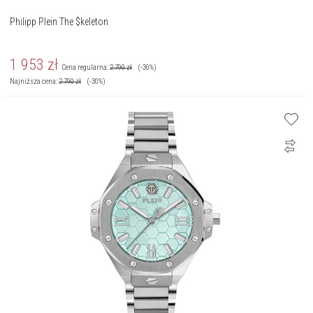
Philipp Plein The $keleton
1 953
zł
Cena regularna:
2 790
zł
(-30%)
Najniższa cena:
2 790
zł
(-30%)