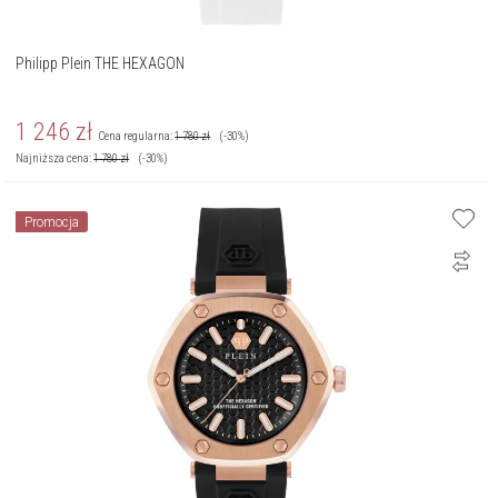
Philipp Plein THE HEXAGON
1 246
zł
Cena regularna:
1 780
zł
(-30%)
Najniższa cena:
1 780
zł
(-30%)
Promocja