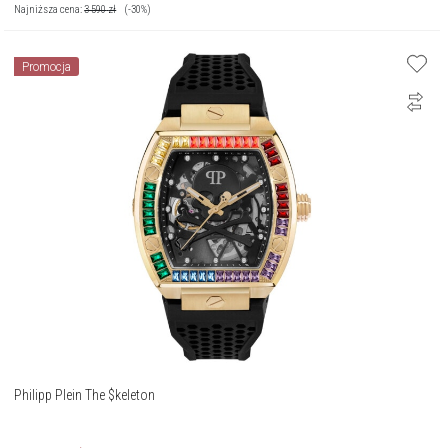
Najniższa cena:
3 590
zł
(-30%)
Promocja
Philipp Plein The $keleton