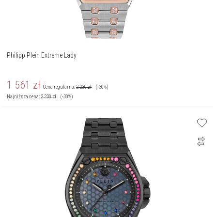
Philipp Plein Extreme Lady
1 561
zł
Cena regularna:
2 230
zł
(-30%)
Najniższa cena:
2 230
zł
(-30%)