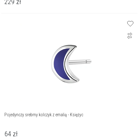
229
zł
Pojedynczy srebrny kolczyk z emalią - Księżyc
64
zł