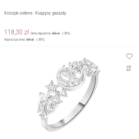
Kolczyki srebrne - Księżyce, gwiazdy
118,30
zł
Cena regularna:
169
zł
(-30%)
Najniższa cena:
169
zł
(-30%)