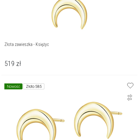
Złota zawieszka - Księżyc
519
zł
Nowość
Złoto 585