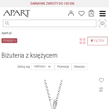
DARMOWE ZWROTY DO 100 DNI
Menu
główne
Apart.pl
Księżyc
×
FILTRY
Biżuteria z księżycem
trafności
Sortuj wg:
Promocje
Nowości