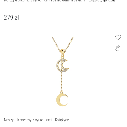
Kolczyki srebrne z cyrkoniami i szlifowanym szkłem - Księżyce, gwiazdy
279
zł
Naszyjnik srebrny z cyrkoniami - Księżyce