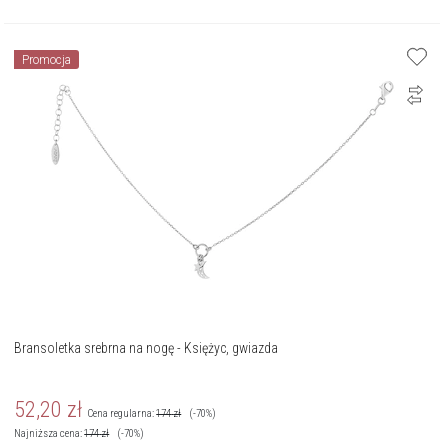
Promocja
Bransoletka srebrna na nogę - Księżyc, gwiazda
52,20
zł
Cena regularna:
174
zł
(-70%)
Najniższa cena:
174
zł
(-70%)