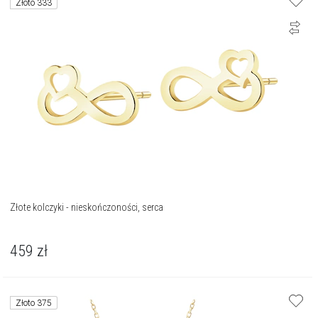
Złoto 333
Złote kolczyki - nieskończoności, serca
459
zł
Złoto 375