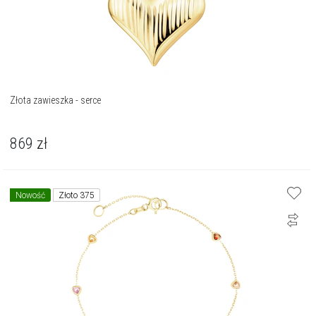
Złota zawieszka - serce
869
zł
Nowość
Złoto 375