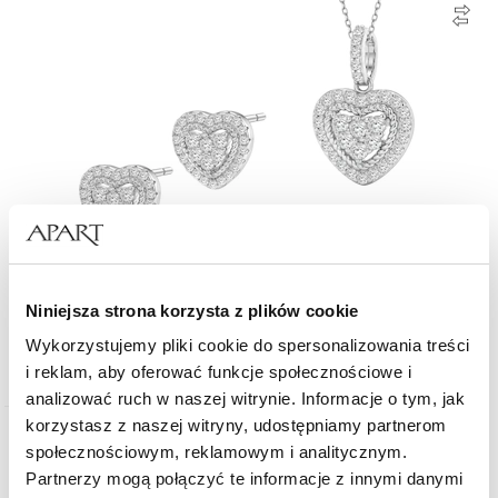
Srebrne kolczyki i zawieszka z cyrkoniami - komplet - serca
Niniejsza strona korzysta z plików cookie
Wykorzystujemy pliki cookie do spersonalizowania treści
339
zł
i reklam, aby oferować funkcje społecznościowe i
analizować ruch w naszej witrynie. Informacje o tym, jak
korzystasz z naszej witryny, udostępniamy partnerom
Nowość
społecznościowym, reklamowym i analitycznym.
Partnerzy mogą połączyć te informacje z innymi danymi