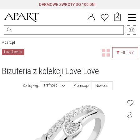
DARMOWE ZWROTY DO 100 DNI
Menu
główne
Apart.pl
Love Love
×
FILTRY
Biżuteria z kolekcji Love Love
trafności
Sortuj wg:
Promocje
Nowości