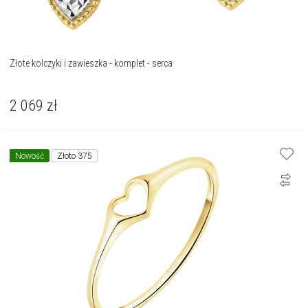
Złote kolczyki i zawieszka - komplet - serca
2 069
zł
Nowość
Złoto 375