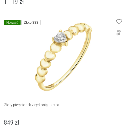
1 119
zł
Nowość
Złoto 333
Złoty pierścionek z cyrkonią - serca
849
zł