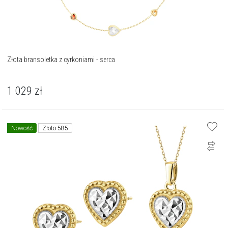
Złota bransoletka z cyrkoniami - serca
1 029
zł
Nowość
Złoto 585