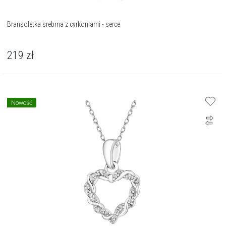
Bransoletka srebrna z cyrkoniami - serce
219
zł
Nowość