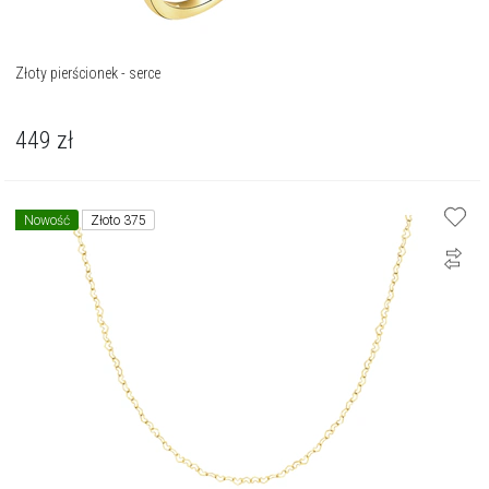
Złoty pierścionek - serce
449
zł
Nowość
Złoto 375