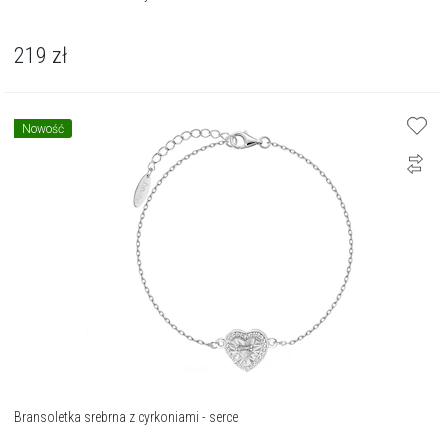
219
zł
Nowość
Bransoletka srebrna z cyrkoniami - serce