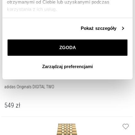
otrzymanymi od Ciebie lub uzyskanymi podczas
korzystania z ich usług.
Szczegółowe informacje o zasadach wykorzystania
Pokaż szczegóły
przez nas plików cookie znajdziesz w
Polityce
prywatności
.
ZGODA
Klikając
ZGODA
wyrażasz zgodę na zainstalowanie
wszystkich rodzajów plików cookie, z których
Zarządzaj preferencjami
korzystamy. Możesz również wybrać jaki rodzaj plików
cookie zainstalujemy na Twoim urządzeniu, klikając
Zarządzaj preferencjami
. W każdej chwili możesz
adidas Originals DIGITAL TWO
dokonać zmiany wybranych przez Ciebie plików cookie.
549
zł