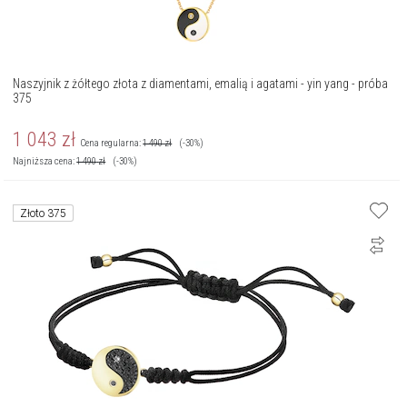
Naszyjnik z żółtego złota z diamentami, emalią i agatami - yin yang - próba
375
1 043
zł
Cena regularna:
1 490
zł
(-30%)
Najniższa cena:
1 490
zł
(-30%)
Złoto 375