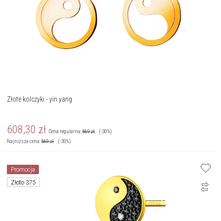
Złote kolczyki - yin yang
608,30
zł
Cena regularna:
869
zł
(-30%)
Najniższa cena:
869
zł
(-30%)
Promocja
Złoto 375