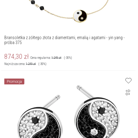
Bransoletka z żółtego złota z diamentami, emalią i agatami - yin yang -
próba 375
874,30
zł
Cena regularna:
1 249
zł
(-30%)
Najniższa cena:
1 249
zł
(-30%)
Promocja