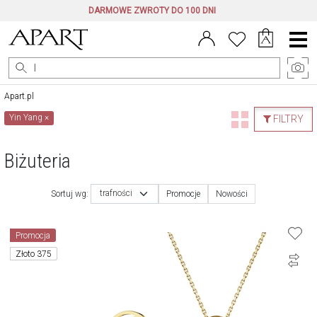
DARMOWE ZWROTY DO 100 DNI
Menu
główne
Apart.pl
Yin Yang
×
FILTRY
Biżuteria
trafności
Sortuj wg:
Promocje
Nowości
Promocja
Złoto 375