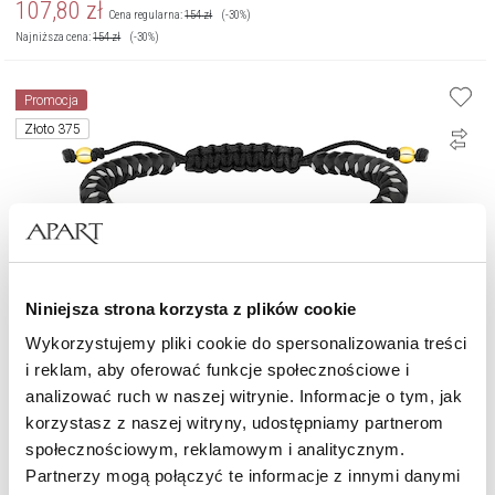
107,80
zł
Cena regularna:
154
zł
(-30%)
Najniższa cena:
154
zł
(-30%)
Promocja
Złoto 375
Niniejsza strona korzysta z plików cookie
Wykorzystujemy pliki cookie do spersonalizowania treści
i reklam, aby oferować funkcje społecznościowe i
analizować ruch w naszej witrynie. Informacje o tym, jak
Bransoletka z diamentami, agatami i elementami żółtego złota - yin yang -
korzystasz z naszej witryny, udostępniamy partnerom
próba 375
społecznościowym, reklamowym i analitycznym.
Partnerzy mogą połączyć te informacje z innymi danymi
671,30
zł
Cena regularna:
959
zł
(-30%)