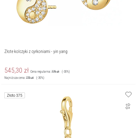
Złote kolczyki z cyrkoniami - yin yang
545,30
zł
Cena regularna:
779
zł
(-30%)
Najniższa cena:
779
zł
(-30%)
Złoto 375