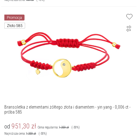
Promocja
Złoto 585
Bransoletka z elementami żółtego złota i diamentem - yin yang - 0,006 ct -
próba 585
951,30
zł
od
Cena regularna:
1 359
zł
(-30%)
Najniższa cena:
1 359
zł
(-30%)