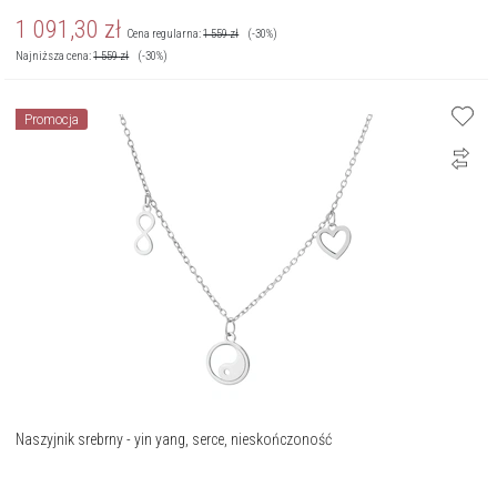
1 091,30
zł
Cena regularna:
1 559
zł
(-30%)
Najniższa cena:
1 559
zł
(-30%)
Promocja
Naszyjnik srebrny - yin yang, serce, nieskończoność