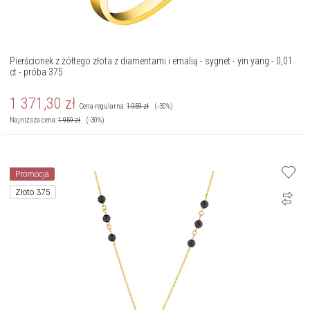
Pierścionek z żółtego złota z diamentami i emalią - sygnet - yin yang - 0,01
ct - próba 375
1 371,30
zł
Cena regularna:
1 959
zł
(-30%)
Najniższa cena:
1 959
zł
(-30%)
Promocja
Złoto 375