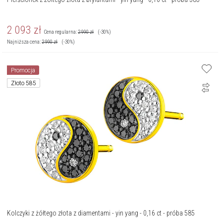
2 093
zł
Cena regularna:
2 990
zł
(-30%)
Najniższa cena:
2 990
zł
(-30%)
Promocja
Złoto 585
Kolczyki z żółtego złota z diamentami - yin yang - 0,16 ct - próba 585