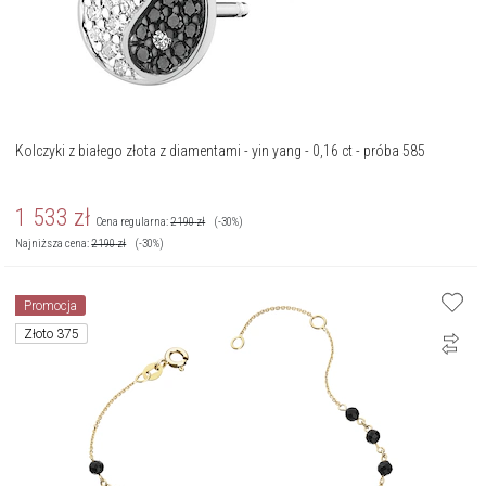
Kolczyki z białego złota z diamentami - yin yang - 0,16 ct - próba 585
1 533
zł
Cena regularna:
2 190
zł
(-30%)
Najniższa cena:
2 190
zł
(-30%)
Promocja
Złoto 375