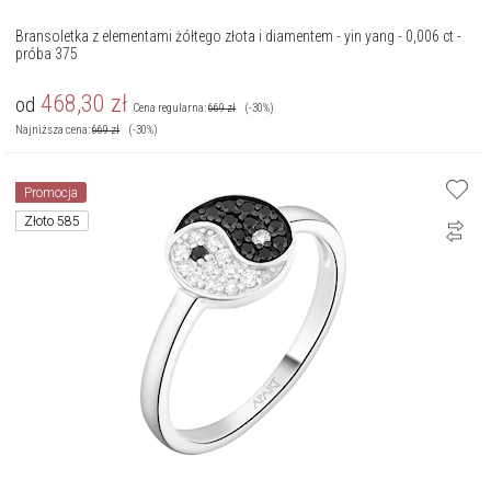
Bransoletka z elementami żółtego złota i diamentem - yin yang - 0,006 ct -
próba 375
468,30
zł
od
Cena regularna:
669
zł
(-30%)
Najniższa cena:
669
zł
(-30%)
Promocja
Złoto 585