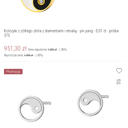
Kolczyki z żółtego złota z diamentami i emalią - yin yang - 0,01 ct - próba
375
951,30
zł
Cena regularna:
1 359
zł
(-30%)
Najniższa cena:
1 359
zł
(-30%)
Promocja