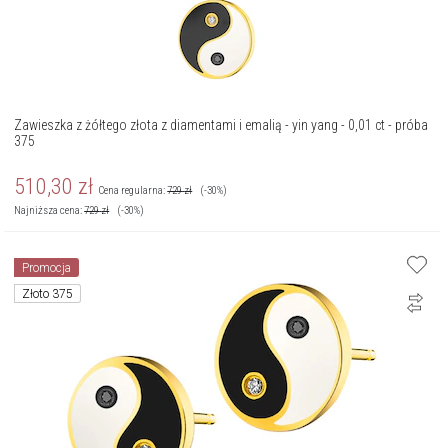
Zawieszka z żółtego złota z diamentami i emalią - yin yang - 0,01 ct - próba
375
510,30
zł
Cena regularna:
729
zł
(-30%)
Najniższa cena:
729
zł
(-30%)
Promocja
Złoto 375