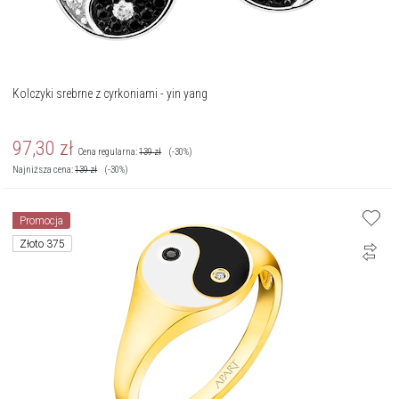
Kolczyki srebrne z cyrkoniami - yin yang
97,30
zł
Cena regularna:
139
zł
(-30%)
Najniższa cena:
139
zł
(-30%)
Promocja
Złoto 375