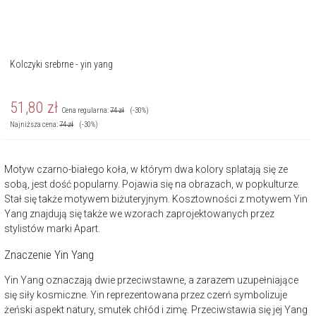
Kolczyki srebrne - yin yang
51,80
zł
Cena regularna:
74
zł
(-30%)
Najniższa cena:
74
zł
(-30%)
Motyw czarno-białego koła, w którym dwa kolory splatają się ze
sobą, jest dość popularny. Pojawia się na obrazach, w popkulturze.
Stał się także motywem biżuteryjnym. Kosztowności z motywem Yin
Yang znajdują się także we wzorach zaprojektowanych przez
stylistów marki Apart.
Znaczenie Yin Yang
Yin Yang oznaczają dwie przeciwstawne, a zarazem uzupełniające
się siły kosmiczne. Yin reprezentowana przez czerń symbolizuje
żeński aspekt natury, smutek chłód i zimę. Przeciwstawia się jej Yang