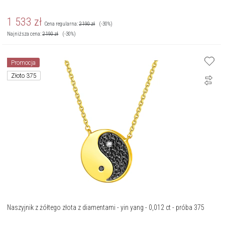
1 533
zł
Cena regularna:
2 190
zł
(-30%)
Najniższa cena:
2 190
zł
(-30%)
Promocja
Złoto 375
Naszyjnik z żółtego złota z diamentami - yin yang - 0,012 ct - próba 375