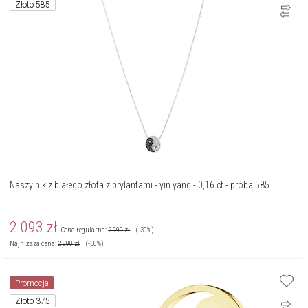
Złoto 585
Naszyjnik z białego złota z brylantami - yin yang - 0,16 ct - próba 585
2 093
zł
Cena regularna:
2 990
zł
(-30%)
Najniższa cena:
2 990
zł
(-30%)
Promocja
Złoto 375