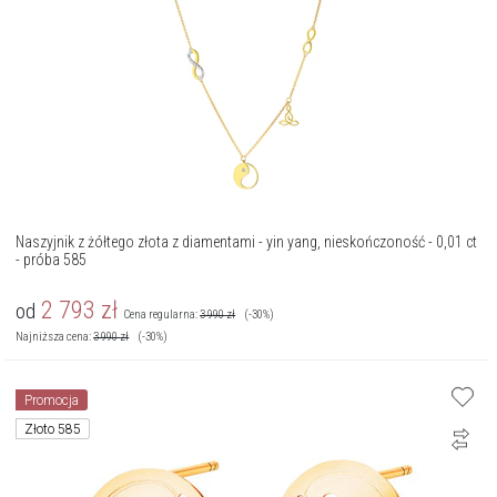
Naszyjnik z żółtego złota z diamentami - yin yang, nieskończoność - 0,01 ct
- próba 585
2 793
zł
od
Cena regularna:
3 990
zł
(-30%)
Najniższa cena:
3 990
zł
(-30%)
Promocja
Złoto 585