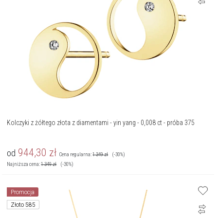
Kolczyki z żółtego złota z diamentami - yin yang - 0,008 ct - próba 375
944,30
zł
od
Cena regularna:
1 349
zł
(-30%)
Najniższa cena:
1 349
zł
(-30%)
Promocja
Złoto 585