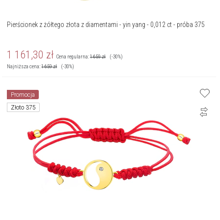
Pierścionek z żółtego złota z diamentami - yin yang - 0,012 ct - próba 375
1 161,30
zł
Cena regularna:
1 659
zł
(-30%)
Najniższa cena:
1 659
zł
(-30%)
Promocja
Złoto 375