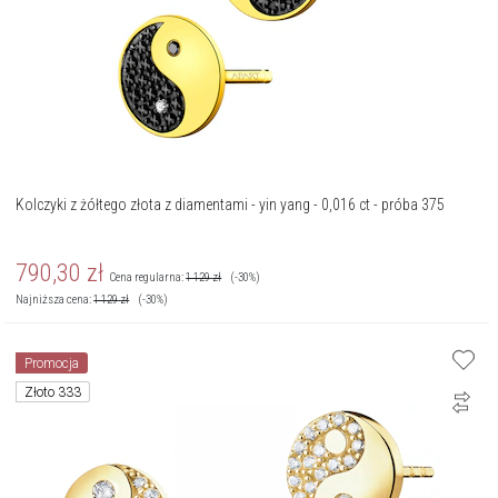
Kolczyki z żółtego złota z diamentami - yin yang - 0,016 ct - próba 375
790,30
zł
Cena regularna:
1 129
zł
(-30%)
Najniższa cena:
1 129
zł
(-30%)
Promocja
Złoto 333