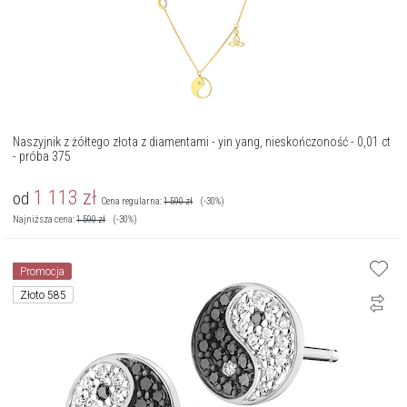
Naszyjnik z żółtego złota z diamentami - yin yang, nieskończoność - 0,01 ct
- próba 375
1 113
zł
od
Cena regularna:
1 590
zł
(-30%)
Najniższa cena:
1 590
zł
(-30%)
Promocja
Złoto 585