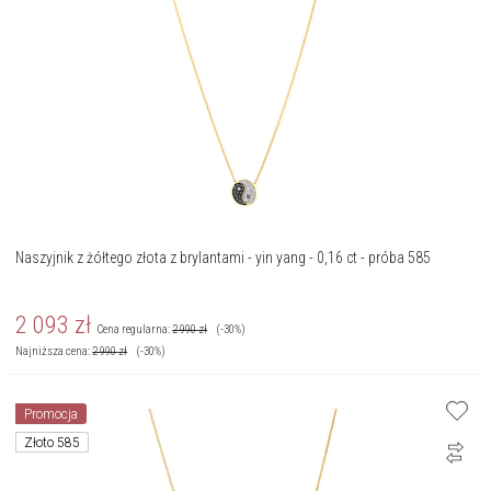
Naszyjnik z żółtego złota z brylantami - yin yang - 0,16 ct - próba 585
2 093
zł
Cena regularna:
2 990
zł
(-30%)
Najniższa cena:
2 990
zł
(-30%)
Promocja
Złoto 585