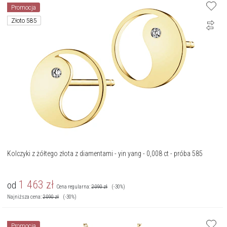
Promocja
Złoto 585
Kolczyki z żółtego złota z diamentami - yin yang - 0,008 ct - próba 585
1 463
zł
od
Cena regularna:
2 090
zł
(-30%)
Najniższa cena:
2 090
zł
(-30%)
Promocja