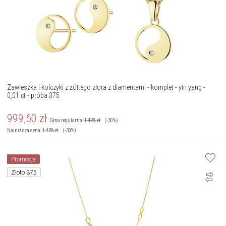
Zawieszka i kolczyki z żółtego złota z diamentami - komplet - yin yang -
0,01 ct - próba 375
999,60
zł
Cena regularna:
1 428
zł
(-30%)
Najniższa cena:
1 428
zł
(-30%)
Promocja
Złoto 375