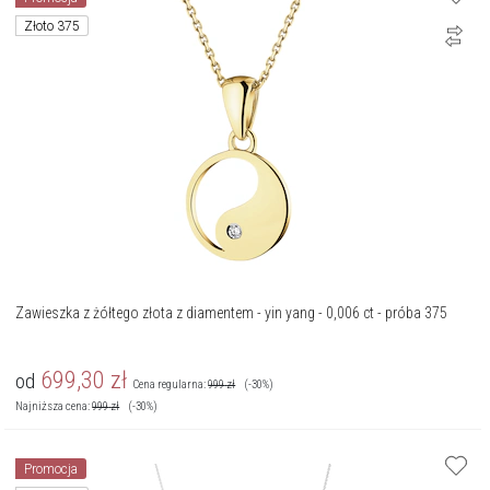
Złoto 375
Zawieszka z żółtego złota z diamentem - yin yang - 0,006 ct - próba 375
699,30
zł
od
Cena regularna:
999
zł
(-30%)
Najniższa cena:
999
zł
(-30%)
Promocja