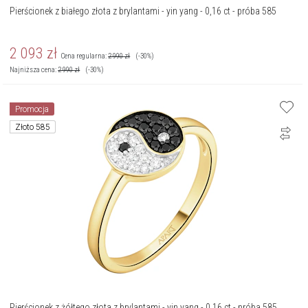
Pierścionek z białego złota z brylantami - yin yang - 0,16 ct - próba 585
2 093
zł
Cena regularna:
2 990
zł
(-30%)
Najniższa cena:
2 990
zł
(-30%)
Promocja
Złoto 585
Pierścionek z żółtego złota z brylantami - yin yang - 0,16 ct - próba 585