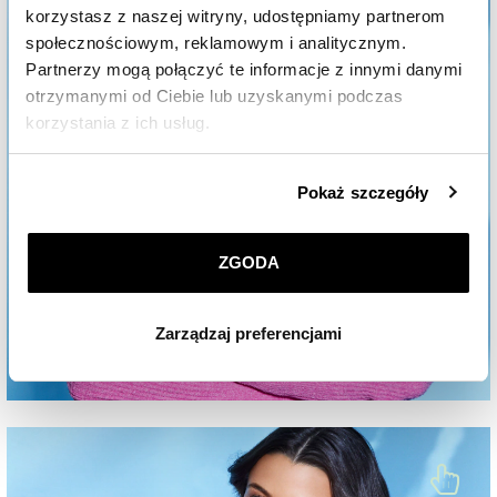
korzystasz z naszej witryny, udostępniamy partnerom
społecznościowym, reklamowym i analitycznym.
Partnerzy mogą połączyć te informacje z innymi danymi
otrzymanymi od Ciebie lub uzyskanymi podczas
korzystania z ich usług.
Szczegółowe informacje o zasadach wykorzystania
Pokaż szczegóły
przez nas plików cookie znajdziesz w
Polityce
prywatności
.
ZGODA
Klikając
ZGODA
wyrażasz zgodę na zainstalowanie
wszystkich rodzajów plików cookie, z których
Zarządzaj preferencjami
korzystamy. Możesz również wybrać jaki rodzaj plików
cookie zainstalujemy na Twoim urządzeniu, klikając
Zarządzaj preferencjami
. W każdej chwili możesz
dokonać zmiany wybranych przez Ciebie plików cookie.