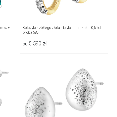
nym szkłem
Kolczyki z żółtego złota z brylantami - koła - 0,50 ct -
próba 585
5 590
zł
od