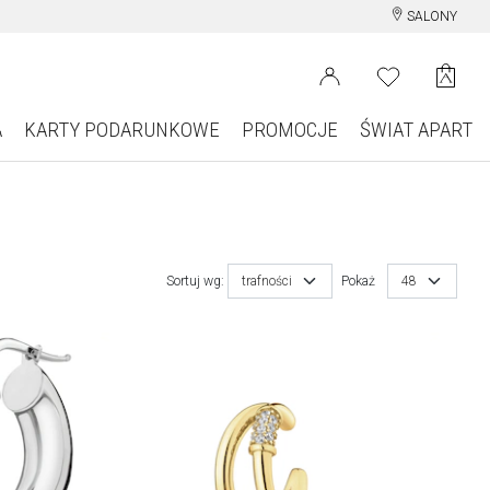
SALONY
A
KARTY PODARUNKOWE
PROMOCJE
ŚWIAT APART
Sortuj wg:
trafności
Pokaż
48