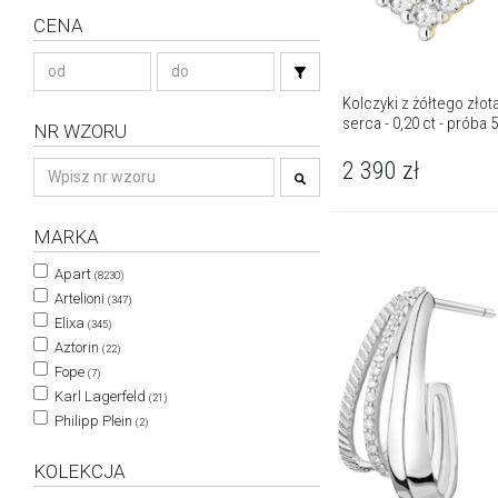
CENA
Kolczyki z żółtego złota
serca - 0,20 ct - próba 
NR WZORU
2 390
zł
MARKA
Apart
(8230)
Artelioni
(347)
Elixa
(345)
Aztorin
(22)
Fope
(7)
Karl Lagerfeld
(21)
Philipp Plein
(2)
KOLEKCJA