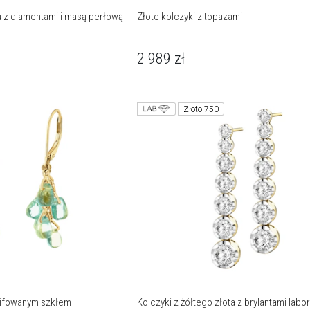
ta z diamentami i masą perłową
Złote kolczyki z topazami
2 989
zł
Złoto 750
zlifowanym szkłem
Kolczyki z żółtego złota z brylantami labor