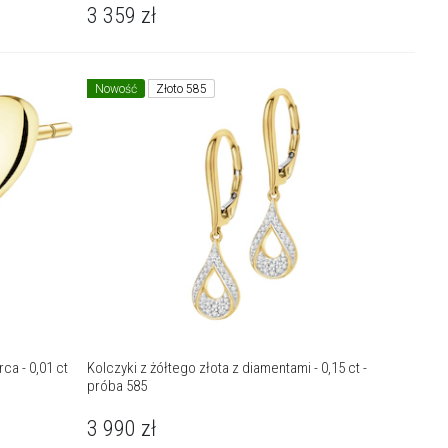
3 359
zł
Nowość
Złoto 585
ca - 0,01 ct
Kolczyki z żółtego złota z diamentami - 0,15 ct -
próba 585
3 990
zł