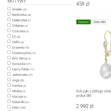
MOTYWY
459
zł
Aniołek
(22)
Biedronka
(24)
Celebrytka
(1)
Nowość
Złoto 585
Chłopiec
(2)
Czaszka
(3)
DC
(8)
Delfin
(4)
Drzewko
(70)
Dziewczynka
(10)
EKG Serca
(2)
Gwiazda
(271)
Harry Potter
(17)
Jednorożec
(27)
Joga
(50)
Kamea
(2)
Kolczyki z żółtego złot
Kłódka
(2)
próba 585
Kluczyk
(4)
Kokardki
(41)
2 990
zł
Koła
(1324)