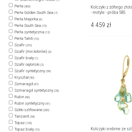
Perła
Kolczyki z żółtego zło
(363)
- motyle - próba 585
Perła Golden South Sea
(7)
Perła Majorka
(6)
4 459
zł
Perła South Sea
(15)
Perła syntetyczna
(12)
Perła Tahiti
(10)
Szafir
(210)
Szafir (mix kolorów)
(4)
Szafir biały
(1)
Szafir cejloński
(2)
Szafir syntetyczny
(59)
Kryształ
(50)
Szmaragd
(67)
Szmaragd syntetyczny
(24)
Rubin
(66)
Rubin syntetyczny
(41)
Szkło szlifowane
(200)
Tanzanit
(54)
Topaz
(135)
Kolczyki srebrne ze s
Topaz biały
(10)