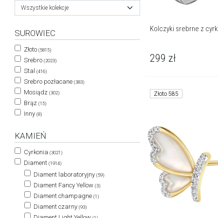
Wszystkie kolekcje
Kolczyki srebrne z cyr
SUROWIEC
Złoto
(5815)
299
zł
Srebro
(2023)
Stal
(416)
Srebro pozłacane
(383)
Mosiądz
(302)
Złoto 585
Brąz
(15)
Inny
(8)
KAMIEŃ
Cyrkonia
(3021)
Diament
(1914)
Diament laboratoryjny
(59)
Diament Fancy Yellow
(3)
Diament champagne
(1)
Diament czarny
(93)
Diament Light Yellow
(1)