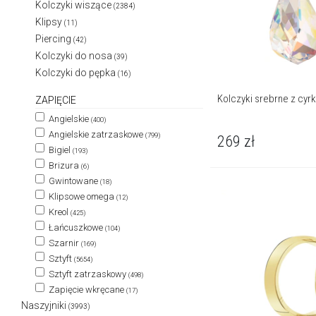
Kolczyki wiszące
(2384)
Klipsy
(11)
Piercing
(42)
Kolczyki do nosa
(39)
Kolczyki do pępka
(16)
Kolczyki srebrne z cyr
ZAPIĘCIE
Angielskie
(400)
Angielskie zatrzaskowe
(799)
269
zł
Bigiel
(193)
Brizura
(6)
Gwintowane
(18)
Klipsowe omega
(12)
Kreol
(425)
Łańcuszkowe
(104)
Szarnir
(169)
Sztyft
(5654)
Sztyft zatrzaskowy
(498)
Zapięcie wkręcane
(17)
Naszyjniki
(3993)