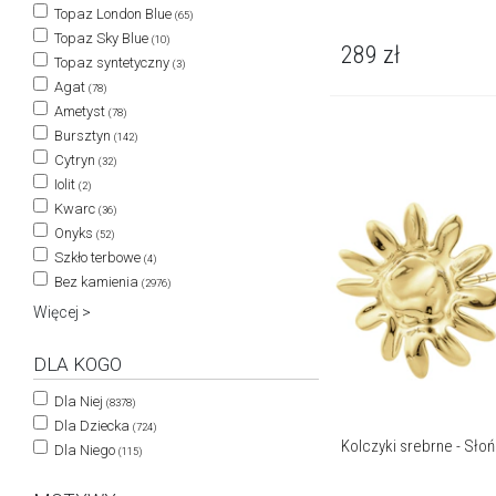
Topaz London Blue
(65)
Topaz Sky Blue
(10)
289
zł
Topaz syntetyczny
(3)
Agat
(78)
Ametyst
(78)
Bursztyn
(142)
Cytryn
(32)
Iolit
(2)
Kwarc
(36)
Onyks
(52)
Szkło terbowe
(4)
Bez kamienia
(2976)
Więcej >
DLA KOGO
Dla Niej
(8378)
Dla Dziecka
(724)
Kolczyki srebrne - Sło
Dla Niego
(115)