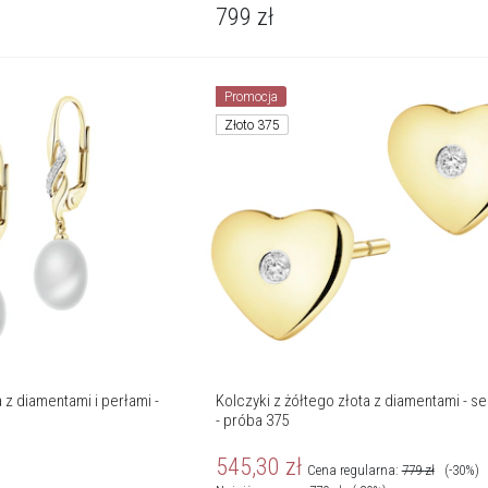
799
zł
Promocja
Złoto 375
a z diamentami i perłami -
Kolczyki z żółtego złota z diamentami - ser
- próba 375
545,30
zł
Cena regularna:
779
zł
(-30%)