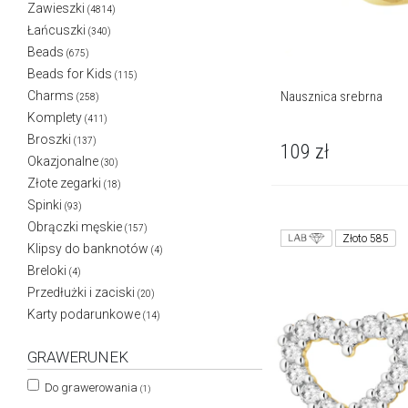
Zawieszki
(4814)
Łańcuszki
(340)
Beads
(675)
Beads for Kids
(115)
Nausznica srebrna
Charms
(258)
Komplety
(411)
Broszki
(137)
109
zł
Okazjonalne
(30)
Złote zegarki
(18)
Spinki
(93)
Obrączki męskie
(157)
Złoto 585
Klipsy do banknotów
(4)
Breloki
(4)
Przedłużki i zaciski
(20)
Karty podarunkowe
(14)
GRAWERUNEK
Do grawerowania
(1)