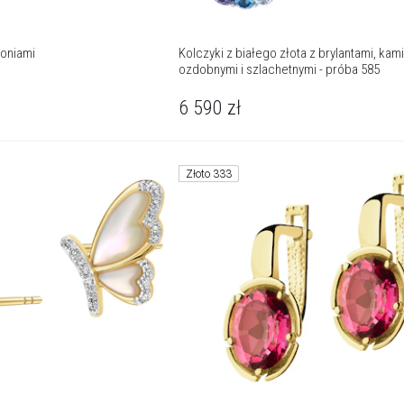
koniami
Kolczyki z białego złota z brylantami, kam
ozdobnymi i szlachetnymi - próba 585
6 590
zł
Złoto 333