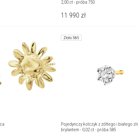
2,00 ct - próba 750
11 990
zł
Złoto 585
ńca
Pojedynczy kolczyk z żółtego i białego zł
brylantem - 0,02 ct - próba 585