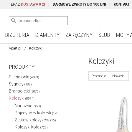
TERAZ
DOSTAWA 0 zł
DARMOWE ZWROTY DO 100 DNI
KONTAKT
BIŻUTERIA
DIAMENTY
ZARĘCZYNY
ŚLUB
MOTY
Apart.pl
Kolczyki
Kolczyki
PRODUKTY
Promocje
Nowości
Pierścionki
(4183)
Sygnety
(189)
Bransoletki
(5075)
Kolczyki
(8974)
Nausznice
(58)
Pojedynczy kolczyk
(198)
Zestaw kolczyków
(16)
Kolczyki koła
(729)