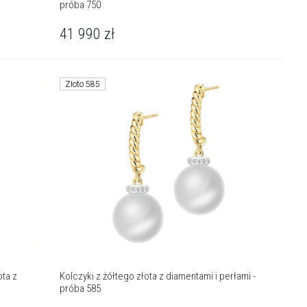
próba 750
41 990
zł
Złoto 585
ota z
Kolczyki z żółtego złota z diamentami i perłami -
próba 585