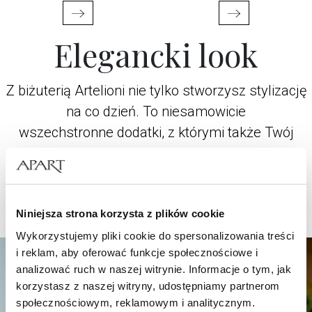
Elegancki look
Z biżuterią Artelioni nie tylko stworzysz stylizację
na co dzień. To niesamowicie
wszechstronne dodatki, z którymi także Twój
look na specjalne okazje zyska blask
i niepowtarzalny charakter. Wybierz z kolekcji
marki to, co idealnie będzie pasować do Ciebie
Niniejsza strona korzysta z plików cookie
i okoliczności.
Wykorzystujemy pliki cookie do spersonalizowania treści
i reklam, aby oferować funkcje społecznościowe i
analizować ruch w naszej witrynie. Informacje o tym, jak
korzystasz z naszej witryny, udostępniamy partnerom
społecznościowym, reklamowym i analitycznym.