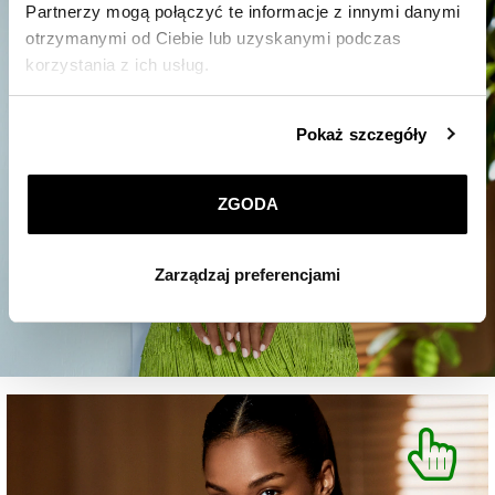
Partnerzy mogą połączyć te informacje z innymi danymi
otrzymanymi od Ciebie lub uzyskanymi podczas
korzystania z ich usług.
Szczegółowe informacje o zasadach wykorzystania
Pokaż szczegóły
przez nas plików cookie znajdziesz w
Polityce
prywatności
.
ZGODA
Klikając
ZGODA
wyrażasz zgodę na zainstalowanie
wszystkich rodzajów plików cookie, z których
Zarządzaj preferencjami
korzystamy. Możesz również wybrać jaki rodzaj plików
cookie zainstalujemy na Twoim urządzeniu, klikając
Zarządzaj preferencjami
. W każdej chwili możesz
dokonać zmiany wybranych przez Ciebie plików cookie.