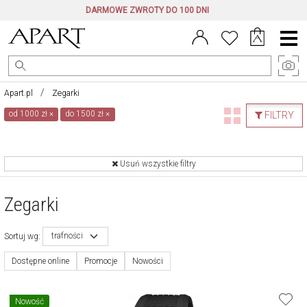
DARMOWE ZWROTY DO 100 DNI
Menu
główne
Apart.pl
Zegarki
od 1000 zł
×
do 1500 zł
×
FILTRY
Usuń wszystkie filtry
Zegarki
trafności
Sortuj wg:
Dostępne online
Promocje
Nowości
Nowość