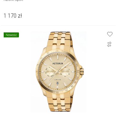
1 170
zł
Nowość