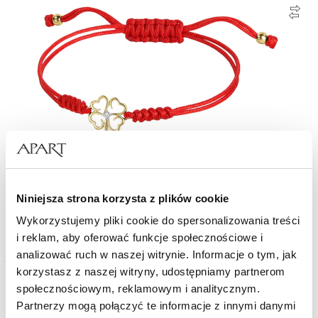
Bransoletka z elementami żółtego złota z brylantem - koniczyna - 0,008 ct -
Niniejsza strona korzysta z plików cookie
próba 375
Wykorzystujemy pliki cookie do spersonalizowania treści
729
zł
i reklam, aby oferować funkcje społecznościowe i
analizować ruch w naszej witrynie. Informacje o tym, jak
korzystasz z naszej witryny, udostępniamy partnerom
społecznościowym, reklamowym i analitycznym.
Złoto 585
Partnerzy mogą połączyć te informacje z innymi danymi