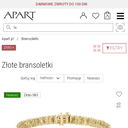
DARMOWE ZWROTY DO 100 DNI
Menu
główne
Apart.pl
Bransoletki
Złoto
×
FILTRY
Złote bransoletki
trafności
Sortuj wg:
Promocje
Nowości
Nowość
Złoto 585