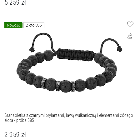
5 259
zł
Nowość
Złoto 585
Bransoletka z czarnymi brylantami, lawą wulkaniczną i elementami żółtego
złota - próba 585
2 959
zł