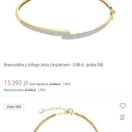
Bransoletka z żółtego złota z brylantami - 0,98 ct - próba 585
15 393
zł
Cena regularna:
21 990
zł
(-30%)
Najniższa cena:
21 990
zł
(-30%)
Złoto 585