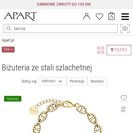
DARMOWE ZWROTY DO 100 DNI
Menu
główne
Apart.pl
Stal
×
FILTRY
Biżuteria ze stali szlachetnej
trafności
Sortuj wg:
Promocje
Nowości
Nowość