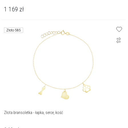
1 169
zł
Złoto 585
Złota bransoletka - łapka, serce, kość