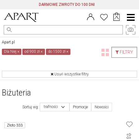
DARMOWE ZWROTY DO 100 DNI
Menu
główne
Apart.pl
Dla Niej
×
od 900 zł
×
do 1500 zł
×
FILTRY
Usuń wszystkie filtry
Biżuteria
trafności
Sortuj wg:
Promocje
Nowości
Złoto 333