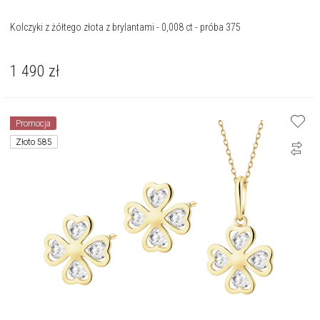
Kolczyki z żółtego złota z brylantami - 0,008 ct - próba 375
1 490
zł
Promocja
Złoto 585