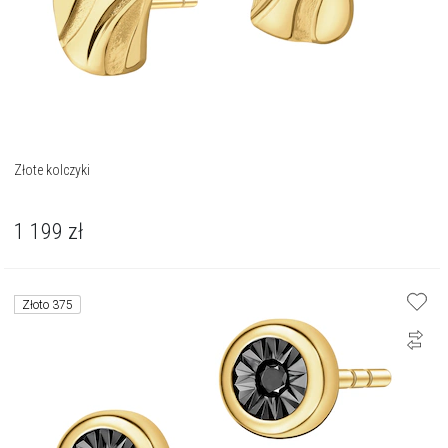
Złote kolczyki
1 199
zł
Złoto 375