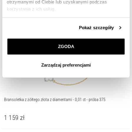
otrzymanymi od Ciebie lub uzyskanymi podczas
korzystania z ich usług.
Złoto 375
Szczegółowe informacje o zasadach wykorzystania
Pokaż szczegóły
przez nas plików cookie znajdziesz w
Polityce
prywatności
.
ZGODA
Klikając
ZGODA
wyrażasz zgodę na zainstalowanie
wszystkich rodzajów plików cookie, z których
Zarządzaj preferencjami
korzystamy. Możesz również wybrać jaki rodzaj plików
cookie zainstalujemy na Twoim urządzeniu, klikając
Zarządzaj preferencjami
. W każdej chwili możesz
dokonać zmiany wybranych przez Ciebie plików cookie.
Bransoletka z żółtego złota z diamentami - 0,01 ct - próba 375
1 159
zł