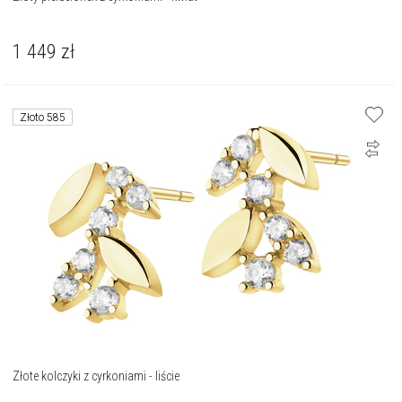
1 449
zł
Złoto 585
Złote kolczyki z cyrkoniami - liście