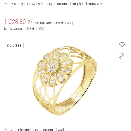
Złote kolczyki i zawieszka z cyrkoniami - komplet - koniczyny
1 028,30
zł
Cena regularna:
1 469
zł
(-30%)
Najniższa cena:
1 469
zł
(-30%)
Złoto 333
Złoty pierścionek z cyrkoniami - kwiat