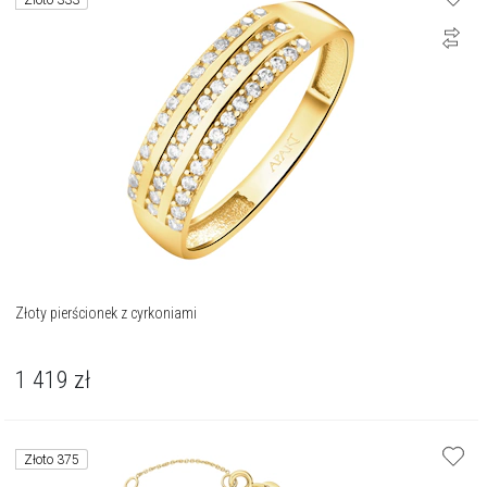
Złoto 333
Złoty pierścionek z cyrkoniami
1 419
zł
Złoto 375