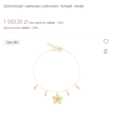
Złote kolczyki i zawieszka z cyrkoniami - komplet - kwiaty
1 063,30
zł
Cena regularna:
1 519
zł
(-30%)
Najniższa cena:
1 519
zł
(-30%)
Złoto 585