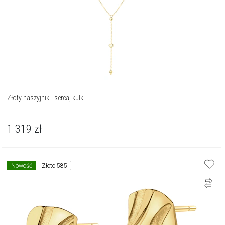
Złoty naszyjnik - serca, kulki
1 319
zł
Nowość
Złoto 585