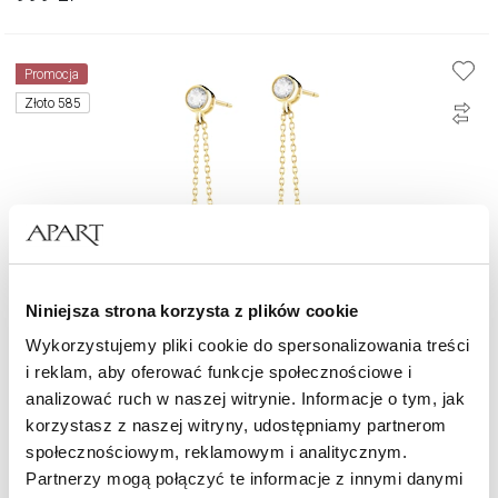
Promocja
Złoto 585
Niniejsza strona korzysta z plików cookie
Wykorzystujemy pliki cookie do spersonalizowania treści
i reklam, aby oferować funkcje społecznościowe i
Złote kolczyki z cyrkoniami - drzewka
analizować ruch w naszej witrynie. Informacje o tym, jak
korzystasz z naszej witryny, udostępniamy partnerom
społecznościowym, reklamowym i analitycznym.
1 399,30
zł
Cena regularna:
1 999
zł
(-30%)
Partnerzy mogą połączyć te informacje z innymi danymi
Najniższa cena:
1 999
zł
(-30%)