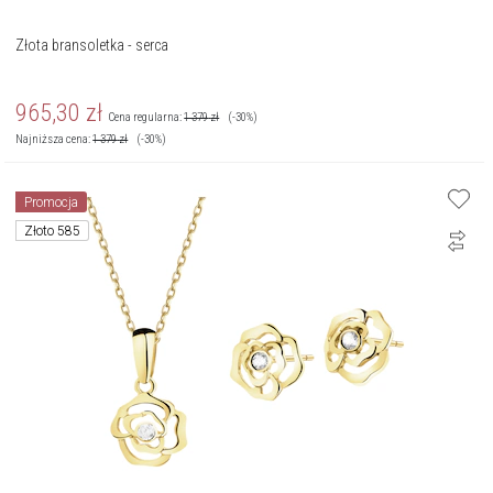
Złota bransoletka - serca
965,30
zł
Cena regularna:
1 379
zł
(-30%)
Najniższa cena:
1 379
zł
(-30%)
Promocja
Złoto 585