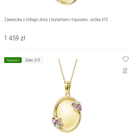
Zawieszka z żółtego złota z brylantami i topazami - próba 375
1 459
zł
Nowość
Złoto 375