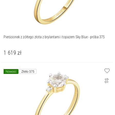
Pierścionek z żółtego złota z brylantami i topazem Sky Blue - próba 375
1 619
zł
Nowość
Złoto 375