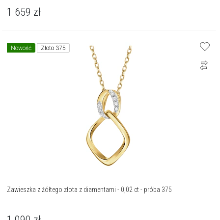
1 659
zł
Nowość
Złoto 375
Zawieszka z żółtego złota z diamentami - 0,02 ct - próba 375
1 090
zł