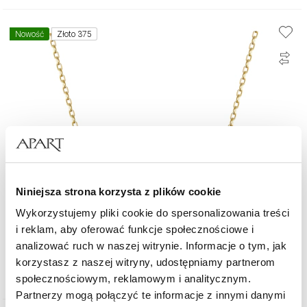
Nowość
Złoto 375
Niniejsza strona korzysta z plików cookie
Wykorzystujemy pliki cookie do spersonalizowania treści
i reklam, aby oferować funkcje społecznościowe i
Naszyjnik z żółtego złota z diamentem - nieskończoność, serce - 0,005 ct -
próba 375
analizować ruch w naszej witrynie. Informacje o tym, jak
korzystasz z naszej witryny, udostępniamy partnerom
1 890
zł
społecznościowym, reklamowym i analitycznym.
Partnerzy mogą połączyć te informacje z innymi danymi