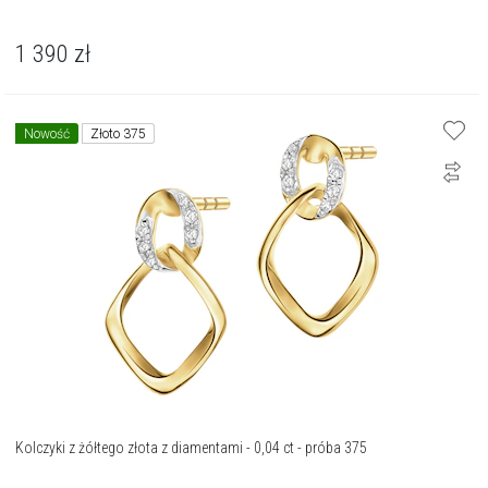
1 390
zł
Nowość
Złoto 375
Kolczyki z żółtego złota z diamentami - 0,04 ct - próba 375