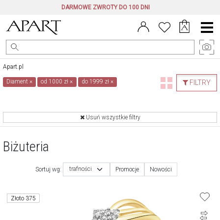
DARMOWE ZWROTY DO 100 DNI
Menu
główne
Apart.pl
Diament
×
od 1000 zł
×
do 1999 zł
×
FILTRY
Usuń wszystkie filtry
Biżuteria
trafności
Sortuj wg:
Promocje
Nowości
Złoto 375