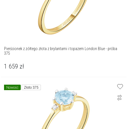
Pierścionek z żółtego złota z brylantami i topazem London Blue - próba
375
1 659
zł
Nowość
Złoto 375