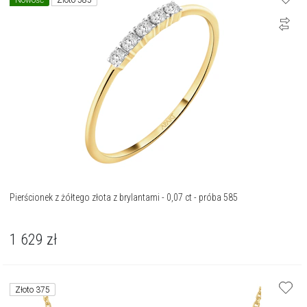
Nowość
Złoto 585
Pierścionek z żółtego złota z brylantami - 0,07 ct - próba 585
1 629
zł
Złoto 375