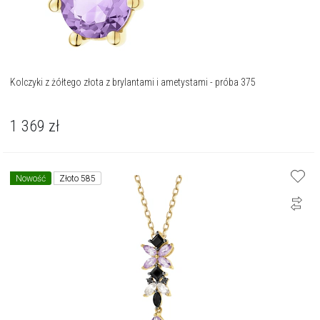
Kolczyki z żółtego złota z brylantami i ametystami - próba 375
1 369
zł
Nowość
Złoto 585