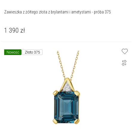
Zawieszka z żółtego złota z brylantami i ametystami - próba 375
1 390
zł
Nowość
Złoto 375